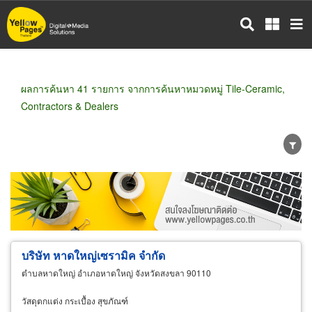
ข้าม
ไป
ยัง
เนื้อหา
หลัก
ผลการค้นหา 41 รายการ จากการค้นหาหมวดหมู่ Tile-Ceramic,
Contractors & Dealers
ขายส่ง
ขายปลีก
ผู้ผลิต
ตัวแทนจัดจำหน่าย
ผู้ส่งออก/นำเข้า
ธุรกิจบริการ
บริษัท หาดใหญ่เซรามิค จำกัด
ตำบลหาดใหญ่ อำเภอหาดใหญ่ จังหวัดสงขลา 90110
วัสดุตกแต่ง กระเบื้อง สุขภัณฑ์