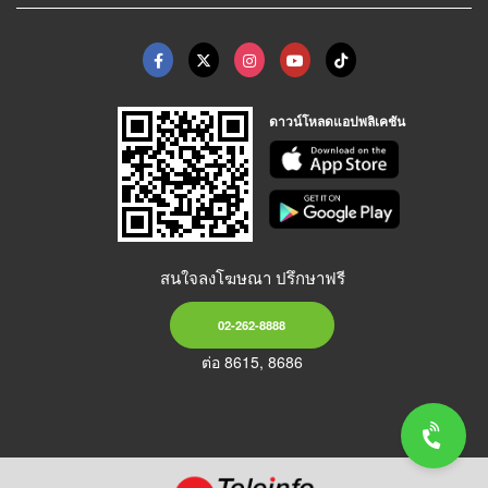
ดาวน์โหลดแอปพลิเคชัน
สนใจลงโฆษณา ปรึกษาฟรี
02-262-8888
ต่อ 8615, 8686