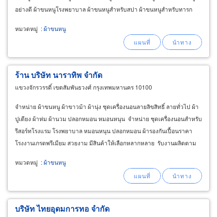
อย่างดี ผ้าขนหนูโรงพยาบาล ผ้าขนหนูสำหรับสปา ผ้าขนหนูสำหรับทารก
ขายส่งผ้าขนหนู ขายปลีกผ้าขนหนู รับจ้างผลิตผ้าขนหนู
หมวดหมู่
:
ผ้าขนหนู
ร้าน บริษัท นาราทิพ จำกัด
แขวงจักรวรรดิ์ เขตสัมพันธวงศ์ กรุงเทพมหานคร 10100
จำหน่าย ผ้าขนหนู ผ้าขาวม้า ผ้านุ่ง ชุดเครื่องนอนลายลิขสิทธิ์ ลายทั่วไป ผ้า
ปูเตียง ผ้าห่ม ผ้านวม ปลอกหมอน หมอนหนุน จำหน่าย ชุดเครื่องนอนสำหรับ
รีสอร์ทโรงแรม โรงพยาบาล หมอนหนุน ปลอกหมอน ผ้ารองกันเปื้อนราคา
โรงงานเกรดพรีเมียม สวยงาม มีสินค้าให้เลือกหลากหลาย รับงานผลิตตาม
สั่ง จัดส่ง ทั่วประเทศ
หมวดหมู่
:
ผ้าขนหนู
บริษัท ไทยอุดมการทอ จำกัด