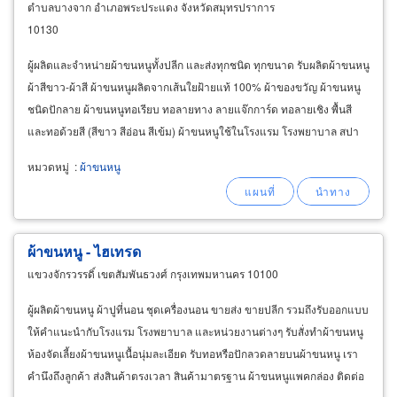
ตำบลบางจาก อำเภอพระประแดง จังหวัดสมุทรปราการ
10130
ผู้ผลิตและจำหน่ายผ้าขนหนูทั้งปลีก และส่งทุกชนิด ทุกขนาด รับผลิตผ้าขนหนู
ผ้าสีขาว-ผ้าสี ผ้าขนหนูผลิตจากเส้นใยฝ้ายแท้ 100% ผ้าของขวัญ ผ้าขนหนู
ชนิดปักลาย ผ้าขนหนูทอเรียบ ทอลายทาง ลายแจ๊กการ์ด ทอลายเชิง พื้นสี
และทอด้วยสี (สีขาว สีอ่อน สีเข้ม) ผ้าขนหนูใช้ในโรงแรม โรงพยาบาล สปา
ฟิตเนส สนามกอล์ฟ รับผลิตผ้าขนหนูพรีเมี่ยมพร้อมปักลาย
หมวดหมู่
:
ผ้าขนหนู
ผ้าขนหนู - ไฮเทรด
แขวงจักรวรรดิ์ เขตสัมพันธวงศ์ กรุงเทพมหานคร 10100
ผู้ผลิตผ้าขนหนู ผ้าปูที่นอน ชุดเครื่องนอน ขายส่ง ขายปลีก รวมถึงรับออกแบบ
ให้คำแนะนำกับโรงแรม โรงพยาบาล และหน่วยงานต่างๆ รับสั่งทำผ้าขนหนู
ห้องจัดเลี้ยงผ้าขนหนูเนื้อนุ่มละเอียด รับทอหรือปักลวดลายบนผ้าขนหนู เรา
คำนึงถึงลูกค้า ส่งสินค้าตรงเวลา สินค้ามาตรฐาน ผ้าขนหนูแพคกล่อง ติดต่อ