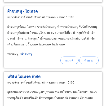
ผ้าขนหนู - ไฮเทรด
แขวงจักรวรรดิ์ เขตสัมพันธวงศ์ กรุงเทพมหานคร 10100
ผ้าขนหนูเนื้อนุ่ม ไฮเทรด ขายส่งผ้าขนหนู จำหน่ายผ้าขนหนู รับปักผ้าขนหนู
ผ้าขนหนูพิมพ์ลาย ผ้าขนหนูโรงแรม-สปา เกรดพรีเมี่ยม,ผ้าคลุมโต๊ะ,ผ้าเช็ด
ปาก,ผ้าเช็ดจาน, ผ้าคลุมเก้าอี้,หมอน,ปลอกหมอน,รองเท้าสลิปเปอร์,ผ้าเช็ด
เท้า,เสื้อคลุมอาบน้ำ,towel,facetowel,bath towel
หมวดหมู่
:
ผ้าขนหนู
บริษัท ไฮเทรด จำกัด
แขวงจักรวรรดิ์ เขตสัมพันธวงศ์ กรุงเทพมหานคร 10100
ผู้ผลิตและจำหน่ายผ้าขนหนู ผ้าปูที่นอน สำหรับโรงแรม และโรงพยาบาล ผ้า
ขนหนูเช็ดตัว พรมเช็ดเท้า ผ้าขนหนูทอเป็นเมตร จัดจำหน่าย ทั่วประเทศ