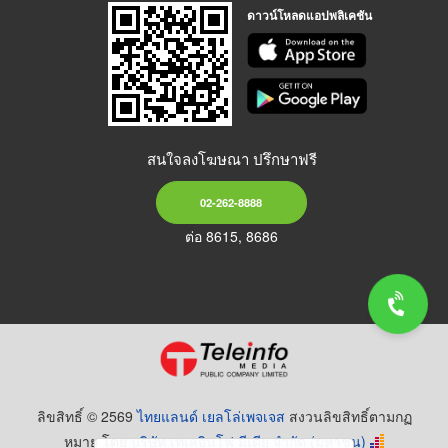
ดาวน์โหลดแอปพลิเคชัน
สนใจลงโฆษณา ปรึกษาฟรี
02-262-8888
ต่อ 8615, 8686
ลิขสิทธิ์ © 2569
ไทยแลนด์ เยลโล่เพจเจส
สงวนลิขสิทธิ์ตามกฏ
หมาย โดย
บริษัท เทเลอินโฟ มีเดีย จำกัด (มหาชน)