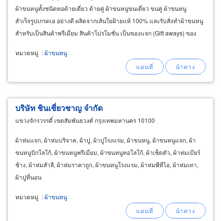
ผ้าขนหนูทั้งชนิดทอด้ายเดี่ยว ด้ายคู่ ผ้าขนหนูขนเดี่ยว ขนคู่ ผ้าขนหนู
สำเร็จรูปเกรดเอ อย่างดี ผลิตจากเส้นใยฝ้ายแท้ 100% และรับสั่งทำผ้าขนหนู
สำหรับเป็นสินค้าพรีเมี่ยม สินค้าโปรโมชั่น เป็นของแจก (Gift aways) ของ
แถม ของที่ระลึก (Souvenirs)
หมวดหมู่
:
ผ้าขนหนู
บริษัท ชินเชี่ยวชาญ จำกัด
แขวงจักรวรรดิ์ เขตสัมพันธวงศ์ กรุงเทพมหานคร 10100
ผ้าห่มแจก, ผ้าห่มบริจาค, ผ้าปู, ผ้าปูโรงแรม, ผ้าขนหนู, ผ้าขนหนูแจก, ผ้า
ขนหนูปักโลโก้, ผ้าขนหนูพรีเมี่ยม, ผ้าขนหนูทอโลโก้, ผ้าเช็ดตัว, ผ้าห่มเบียร์
ช้าง, ผ้าห่มสำลี, ผ้าห่มราคาถูก, ผ้าขนหนูโรงแรม, ผ้าห่มพีทีไอ, ผ้าห่มเทา,
ผ้าปูที่นอน
หมวดหมู่
:
ผ้าขนหนู