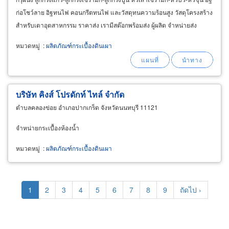
ก่อโชว์ลาย อิฐทนไฟ คอนกรีตทนไฟ และวัสดุทนความร้อนสูง วัสดุโครงสร้าง
สำหรับเตาอุตสาหกรรม ราคาส่ง เรามีสต๊อกพร้อมส่ง ผู้ผลิต จำหน่ายส่ง
กระเบื้องหลังคาดินเผา
หมวดหมู่
:
ผลิตภัณฑ์กระเบื้องดินเผา
บริษัท คิงส์ โปรดักท์ ไทล์ จำกัด
ตำบลคลองข่อย อำเภอปากเกร็ด จังหวัดนนทบุรี 11121
จำหน่ายกระเบื้องห้องน้ำ
หมวดหมู่
:
ผลิตภัณฑ์กระเบื้องดินเผา
Pagination
Current
1
Page
2
Page
3
Page
4
Page
5
Page
6
Page
7
Page
8
Page
9
Next
ถัดไป ›
page
page