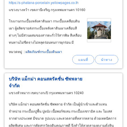
https://s-phatana-porcelain.yellowpages.co.th
แขวงบางหว้า เขตภาษีเจริญ กรุงเทพมหานคร 10160
โรงงานกระเบื้องหลังคาดินเผา กระเบื้องเคลือบดิน
เผา ผู้ผลิตขายส่งกระเบื้องหลังคาดินเผาเคลือบสี
ต่างๆ ไม่มีส่วนผสมของสารตะกั่วไร้สารพิษ สีเคลือบ
ทนทานไม่ซีดจางไม่หลุดร่อนทนการผุกร่อน มี
ความแข็งแกร่ง หลังคาดินเผา รองรับงาน
หมวดหมู่
:
ผลิตภัณฑ์กระเบื้องดินเผา
สถาปัตยกรรมตกแต่งอาคารบ้านทรงไทยประยุกต์
หลังคาศาลาไทย, หลังคาวัดไทย, หลังคาวัดจีน
บริษัท แม็กม่า คอนสตรัคชั่น ซัพพลาย
จำกัด
แขวงหัวหมาก เขตบางกะปิ กรุงเทพมหานคร 10240
บริษัท แม็กม่า คอนสตรัคชั่น ซัพพลาย จำกัด เป็นผู้นำเข้าและตัวแทน
จำหน่าย กระเบื้องปูพื้น ปูผนัง เนื้อพอร์ซเลน กระเบื้องเซรามิค และ โมเสส
จากต่างประเทศ มีขนาด รูปแบบ และลวดลายที่หลากหลาย ด้วยเทคนิคการ
ผลิตพิเศษ และการคัดสรรวัตถุดิบคุณภาพดี จึงทำให้ลวดลายงดงามดั่งหิน