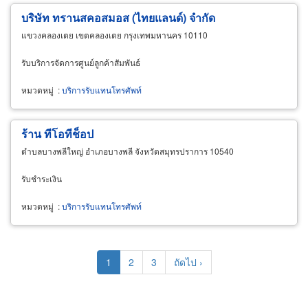
บริษัท ทรานสคอสมอส (ไทยแลนด์) จำกัด
แขวงคลองเตย เขตคลองเตย กรุงเทพมหานคร 10110
รับบริการจัดการศูนย์ลูกค้าสัมพันธ์
หมวดหมู่
:
บริการรับแทนโทรศัพท์
ร้าน ทีโอทีช็อป
ตำบลบางพลีใหญ่ อำเภอบางพลี จังหวัดสมุทรปราการ 10540
รับชำระเงิน
หมวดหมู่
:
บริการรับแทนโทรศัพท์
Pagination
Current
1
Page
2
Page
3
Next
ถัดไป ›
page
page