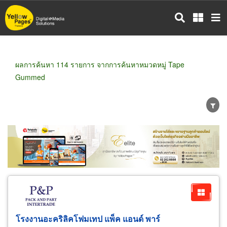
ข้าม
ไป
ยัง
เนื้อหา
หลัก
ผลการค้นหา 114 รายการ จากการค้นหาหมวดหมู่ Tape
Gummed
ขายส่ง
ขายปลีก
ผู้ผลิต
ตัวแทนจัดจำหน่าย
ผู้ส่งออก/นำเข้า
ธุรกิจบริการ
โรงงานอะคริลิคโฟมเทป แพ็ค แอนด์ พาร์