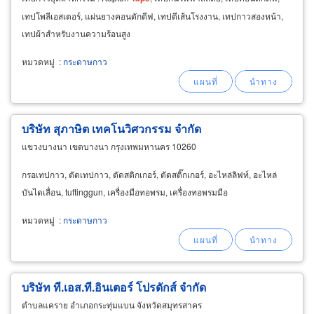
เทปโพลีเอสเตอร์, แผ่นยางคอนดักตีฟ, เทปตีเส้นโรงงาน, เทปกาวสองหน้า,
เทปผ้าสำหรับงานความร้อนสูง
หมวดหมู่
:
กระดาษกาว
บริษัท สุภาษิต เทคโนวิศวกรรม จำกัด
แขวงบางนา เขตบางนา กรุงเทพมหานคร 10260
กรอเทปกาว, ตัดเทปกาว, ตัดสติกเกอร์, ตัดสติ๊กเกอร์, อะไหล่ลิฟท์, อะไหล่
บันไดเลื่อน, tuftinggun, เครื่องมือทอพรม, เครื่องทอพรมมือ
หมวดหมู่
:
กระดาษกาว
บริษัท ที.เอส.ที.อินเตอร์ โปรดักส์ จำกัด
ตำบลแคราย อำเภอกระทุ่มแบน จังหวัดสมุทรสาคร