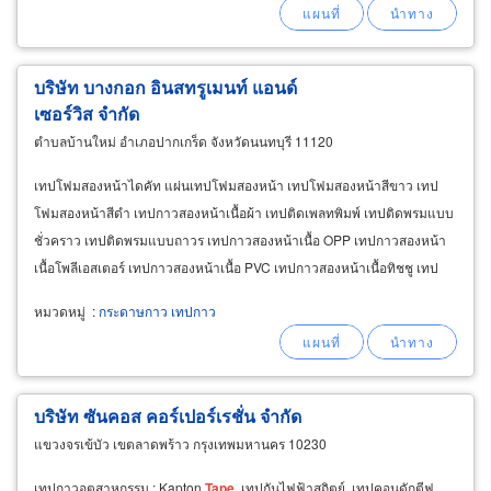
บริษัท บางกอก อินสทรูเมนท์ แอนด์
เซอร์วิส จำกัด
ตำบลบ้านใหม่ อำเภอปากเกร็ด จังหวัดนนทบุรี 11120
เทปโฟมสองหน้าไดคัท แผ่นเทปโฟมสองหน้า เทปโฟมสองหน้าสีขาว เทป
โฟมสองหน้าสีดำ เทปกาวสองหน้าเนื้อผ้า เทปติดเพลทพิมพ์ เทปติดพรมแบบ
ชั่วคราว เทปติดพรมแบบถาวร เทปกาวสองหน้าเนื้อ OPP เทปกาวสองหน้า
เนื้อโพลีเอสเตอร์ เทปกาวสองหน้าเนื้อ PVC เทปกาวสองหน้าเนื้อทิชชู เทป
กาวเยื่อบางสองหน้า เทปตีเส้นพื้น เทปกันลื่น เทปตีนตะขาบ
หมวดหมู่
:
กระดาษกาว เทปกาว
บริษัท ซันคอส คอร์เปอร์เรชั่น จำกัด
แขวงจรเข้บัว เขตลาดพร้าว กรุงเทพมหานคร 10230
เทปกาวอุตสาหกรรม : Kapton
Tape
, เทปกันไฟฟ้าสถิตย์, เทปคอนดักตีฟ,