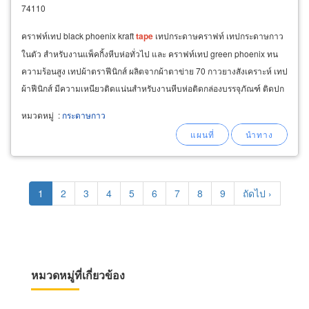
74110
คราฟท์เทป black phoenix kraft
tape
เทปกระดาษคราฟท์ เทปกระดาษกาว
ในตัว สำหรับงานแพ็คกิ้งหีบห่อทั่วไป และ คราฟท์เทป green phoenix ทน
ความร้อนสูง เทปผ้าตราฟีนิกส์ ผลิตจากผ้าตาข่าย 70 กาวยางสังเคราะห์ เทป
ผ้าฟีนิกส์ มีความเหนียวติดแน่นสำหรับงานหีบห่อติดกล่องบรรจุภัณฑ์ ติดปก
หนังสือ งานเครื่องเขียน อลูมิเนียมเทป
หมวดหมู่
:
กระดาษกาว
Pagination
Current
1
Page
2
Page
3
Page
4
Page
5
Page
6
Page
7
Page
8
Page
9
Next
ถัดไป ›
page
page
หมวดหมู่ที่เกี่ยวข้อง