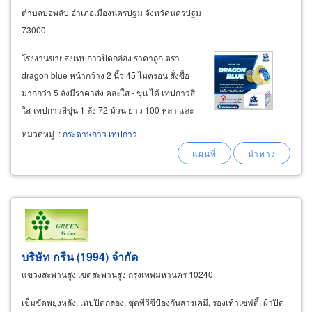
ตำบลบ่อพลับ อำเภอเมืองนครปฐม จังหวัดนครปฐม
73000
โรงงานขายส่งเทปกาวปิดกล่อง ราคาถูก ตรา
dragon blue หน้ากว้าง 2 นิ้ว 45 ไมครอน สั่งซื้อ
มากกว่า 5 ลังมีราคาส่ง คละใส - ขุ่น ได้ เทปกาวสี
ใส-เทปกาวสีขุ่น 1 ลัง 72 ม้วน ยาว 100 หลา และ
ยาว 45 หลา
หมวดหมู่
:
กระดาษกาว เทปกาว
บริษัท กรีน (1994) จำกัด
แขวงสะพานสูง เขตสะพานสูง กรุงเทพมหานคร 10240
เข็มขัดพยุงหลัง, เทปปิดกล่อง, ชุดพีวีซีป้องกันสารเคมี, รองเท้าเซฟตี้, ผ้าปิด