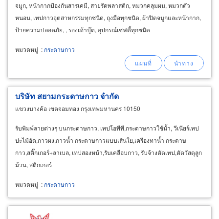
จมูก, หน้ากากป้องกันสารเคมี, สายรัดพลาสติก, หมวกคลุมผม, หมวกตัว
หนอน, เทปกาวอุตสาหกรรมทุกชนิด, ถุงมือทุกชนิด, ผ้าปิดจมูกและหน้ากาก,
ป้ายความปลอดภัย, , รองเท้าบู๊ต, อุปกรณ์เซฟตี้ทุกชนิด
หมวดหมู่
:
กระดาษกาว
บริษัท สยามกระดาษกาว จำกัด
แขวงบางค้อ เขตจอมทอง กรุงเทพมหานคร 10150
รับพิมพ์ลายต่างๆ บนกระดาษกาว, เทปโอพีพี,กระดาษกาวใช้น้ำ, วีเนียร์เทป
ปะไม้อัด,กาวผง,กาวน้ำ กระดาษกาวแบบเส้นใย,เครื่องทาน้ำ กระดาษ
กาว,สติ๊กเกอร์+ลาเบล, เทปสองหน้า,รับเคลือบกาว, รับจ้างตัดเทป,ตัดวัสดุลูก
ม้วน, สติกเกอร์
หมวดหมู่
:
กระดาษกาว