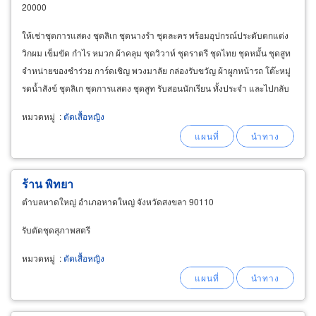
20000
ให้เช่าชุดการแสดง ชุดลิเก ชุดนางรำ ชุดละคร พร้อมอุปกรณ์ประดับตกแต่ง
วิกผม เข็มขัด กำไร หมวก ผ้าคลุม ชุดวิวาห์ ชุดราตรี ชุดไทย ชุดหมั้น ชุดสูท
จำหน่ายของชำร่วย การ์ดเชิญ พวงมาลัย กล่องรับขวัญ ผ้าผูกหน้ารถ โต๊ะหมู่
รดน้ำสังข์ ชุดลิเก ชุดการแสดง ชุดสูท รับสอนนักเรียน ทั้งประจำ และไปกลับ
ต้องการรับช่างตัดเสื้อ
หมวดหมู่
:
ตัดเสื้อหญิง
ร้าน พิทยา
ตำบลหาดใหญ่ อำเภอหาดใหญ่ จังหวัดสงขลา 90110
รับตัดชุดสุภาพสตรี
หมวดหมู่
:
ตัดเสื้อหญิง