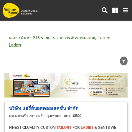
ข้าม
ไป
ยัง
เนื้อหา
หลัก
ผลการค้นหา 216 รายการ จากการค้นหาหมวดหมู่ Tailors-
Ladies'
ขายส่ง
ขายปลีก
ผู้ผลิต
ตัวแทนจัดจำหน่าย
ผู้ส่งออก/นำเข้า
ธุรกิจบริการ
บริษัท แฮรี่ส์บอสคอลเลคชั่น จำกัด
แขวงบางรัก เขตบางรัก กรุงเทพมหานคร 10500
FINEST QLUALITY CUSTOM
TAILORS
FOR
LADIES
& GENTS WE