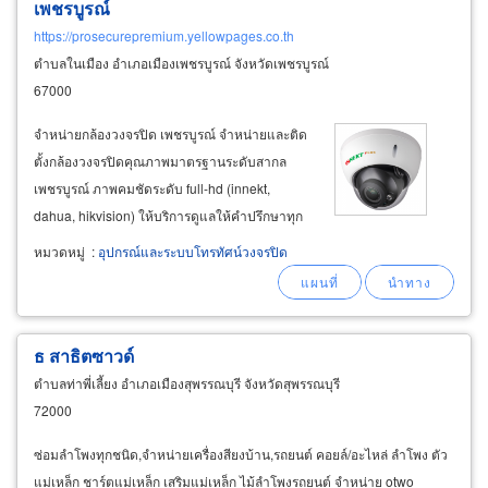
เพชรบูรณ์
https://prosecurepremium.yellowpages.co.th
ตำบลในเมือง อำเภอเมืองเพชรบูรณ์ จังหวัดเพชรบูรณ์
67000
จำหน่ายกล้องวงจรปิด เพชรบูรณ์ จำหน่ายและติด
ตั้งกล้องวงจรปิดคุณภาพมาตรฐานระดับสากล
เพชรบูรณ์ ภาพคมชัดระดับ full-hd (innekt,
dahua, hikvision) ให้บริการดูแลให้คำปรึกษาทุก
ปัญหาเรื่องกล้องวงจรปิด ระบบ fire alarm ในหน่วย
หมวดหมู่
:
อุปกรณ์และระบบโทรทัศน์วงจรปิด
งานต่างๆ อาคาร สำนักงาน หอพัก ประตูหนีไฟ ถัง
ดับเพลิง ไฟฉุกเฉิน ระบบควบคุมการเข้า-ออกประตู
ธ สาธิตซาวด์
ตำบลท่าพี่เลี้ยง อำเภอเมืองสุพรรณบุรี จังหวัดสุพรรณบุรี
72000
ซ่อมลำโพงทุกชนิด,จำหน่ายเครื่องสียงบ้าน,รถยนต์ คอยล์/อะไหล่ ลำโพง ตัว
แม่เหล็ก ชาร์ตแม่เหล็ก เสริมแม่เหล็ก ไม้ลำโพงรถยนต์ จำหน่าย otwo