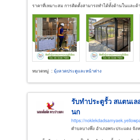
ราคาที่เหมาะสม การติดตั้งสามารถทำได้ทั้งด้านในและด้
หมวดหมู่
:
มุ้งลวดประตูและหน้าต่าง
รับทำประตูรั้ว สแตนเ
นก
https://noklekdadsamyaek.yellowp
ตำบลบางพึ่ง อำเภอพระประแดง จัง