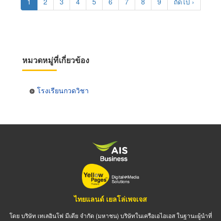
Current
1
Page
2
Page
3
Page
4
Page
5
Page
6
Page
7
Page
8
Page
9
Next
ถัดไป ›
page
page
หมวดหมู่ที่เกี่ยวข้อง
โรงเรียนกวดวิชา
ไทยแลนด์ เยลโล่เพจเจส
โดย บริษัท เทเลอินโฟ มีเดีย จำกัด (มหาชน) บริษัทในเครือเอไอเอส ในฐานะผู้นำที่