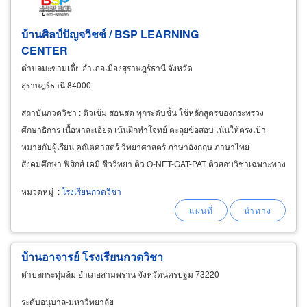
บ้านศิลป์ปัญจวิชช์ / BSP LEARNING
CENTER
ตำบลมะขามเตี้ย อำเภอเมืองสุราษฎร์ธานี จังหวัด
สุราษฎร์ธานี 84000
สถาบันกวดวิชา : ติวเข้ม สอนสด ทุกระดับชั้น ใช้หลักสูตรของกระทรวง
ศึกษาธิการ เนื้อหาละเอียด เน้นฝึกทำโจทย์ ตะลุยข้อสอบ เน้นให้ตรงเป้า
หมายกับผู้เรียน คณิตศาสตร์ วิทยาศาสตร์ ภาษาอังกฤษ ภาษาไทย
สังคมศึกษา ฟิสิกส์ เคมี ชีววิทยา ติว O-NET-GAT-PAT ติวสอบวิชาเฉพาะทาง
ฯลฯ มีทีมครูแนะแนวดูแลอย่างใกล้ชิด
หมวดหมู่
:
โรงเรียนกวดวิชา
บ้านอาจารย์ โรงเรียนกวดวิชา
ตำบลกระทุ่มล้ม อำเภอสามพราน จังหวัดนครปฐม 73220
ระดับอนุบาล-มหาวิทยาลัย