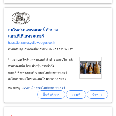
อะไหล่รถแทรคเตอร์ ลำปาง
แอล.พี.ที.แทรคเตอร์
https://lpttractor.yellowpages.co.th
ตำบลสบตุ๋ย อำเภอเมืองลำปาง จังหวัดลำปาง 52100
ร้านขายอะไหล่รถแทรกเตอร์ ลำปาง และบริการส่ง
ทั่วภาคเหนือ โดย ห้างหุ้นส่วนจำกัด
แอล.พี.ที.แทรคเตอร์ ขายอะไหล่รถแทรกเตอร์
อะไหล่รถแมคโคร รถแบคโฮ backhoe รถขุด
excavator อะไหล่รถตักตีนตะขาบ รถตักล้อยาง รถ
หมวดหมู่
:
อุปกรณ์และอะไหล่รถแทรกเตอร์
เจาะ รถดัน รถเกรดเดอร์ รถบดล้อเหล็ก รถบดล้อ
ยาง รถบดสั่นสะเทือน รถเกลี่ยดิน ยี่ห้อ แคต โคมัสสุ
โกเบลโก้