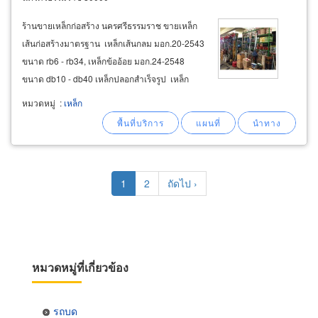
ร้านขายเหล็กก่อสร้าง นครศรีธรรมราช ขายเหล็ก
เส้นก่อสร้างมาตรฐาน เหล็กเส้นกลม มอก.20-2543
ขนาด rb6 - rb34, เหล็กข้ออ้อย มอก.24-2548
ขนาด db10 - db40 เหล็กปลอกสำเร็จรูป เหล็ก
ปลอกเสา เหล็กปลอกคาน ฟุตติ้งสำเร็จรูป ลวดผูก
หมวดหมู่
:
เหล็ก
เหล็ก ตะแกรงเทพื้น (ไวร์เมช) เหล็กแป๊ป เหล็กท่อ
ดำ แป๊ปดำ
Pagination
Current
1
Page
2
Next
ถัดไป ›
page
page
หมวดหมู่ที่เกี่ยวข้อง
รถบด