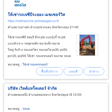
ให้เช่ารถเจซีบีระยอง เมฆเซอร์วิส
https://mekhservice.yellowpages.co.th
ตำบลมาบยางพร อำเภอปลวกแดง จังหวัดระยอง 21140
ให้เช่ารถเจซีบี ชลบุรี มีรถ jcb แบบบุ้งกี๋ รถ jcb
แบบหัวเจาะ รถขุดรถตัก ขนาดเล็ก ขนาด
ใหญ่ รับจ้าง รถแมคโคร รถแบคโฮ pc30, pc50,
pc120, pc200 ให้เช่า รถแทรกเตอร์ รถเกรด รถบด
อัด รถบดถนน เครื่องมือหนัก เครื่องจักรกลหนัก รถ
หมวดหมู่
:
ให้เช่ารถแทรกเตอร์
เจซีบี ใช้สำหรับงานถมที่ ถมดิน ปรับที่ดิน ขุดดินตัก
ดิน ขุดลอกคูคลองร่องน้ำ
บริษัท เวิลด์แทร็คเตอร์ จำกัด
ตำบลคลองหนึ่ง อำเภอคลองหลวง จังหวัดปทุมธานี 12120
หมวดหมู่
:
รถบด