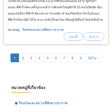
ไปเที่ยวทะเลขนอมพักที่ไหนดี แนะนำที่พักทะเลขนอมที่ ฉลาม พูลวิลล่า
ขนอม ที่พักใกล้ทะเลทั้งถูกและดี บ้านพักหลังใหญ่พักได้ 20 คนไม่อึดอัด ห้อง
นอนแอร์เย็นๆ ที่พักใกล้ทะเลราคาประหยัด เจ้าของรีสอร์ทน่ารักเป็นกันเอง
ที่พักใกล้วัดเจดีย์ ไอ้ไข่ สามารถนั่งเรือชมโลมาสีชมพูได้ที่หน้ารีสอร์ทอีกด้วย
หมวดหมู่
:
รีสอร์ทและสถานที่พักตากอากาศ
Pagination
Current
1
Page
2
Page
3
Page
4
Page
5
Page
6
Page
7
Page
8
Page
9
Next
ถัดไป ›
page
page
หมวดหมู่ที่เกี่ยวข้อง
รีสอร์ทและสถานที่พักตากอากาศ