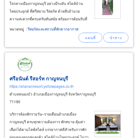
ใจกลางเมืองกาญจนบุรี อย่างมีระดับ สไตล์บ้าน
ไทยประยุกต์ ที่ศรีสยาม รีสอร์ท ด้วยสิ่งอำนวย
ความสะดวกที่ครบครันทันสมัย พร้อมการต้อนรับที่
อบอุ่น ห้องพักตกแต่งสไตล์บ้านไทยประยุกต์
หมวดหมู่
:
รีสอร์ทและสถานที่พักตากอากาศ
สวยงาม อบอุ่น สะอาด ปลอดภัย ห้องวีไอพี ห้องสุพี
เรีย ห้องสแตนดาร์ด พร้อม บริการอาหารเช้า
ศรีอนันต์ รีสอร์ท กาญจนบุรี
https://sriananresort.yellowpages.co.th
ตำบลหนองบัว อำเภอเมืองกาญจนบุรี จังหวัดกาญจนบุรี
71190
บริการห้องพักรายวัน–รายเดือนอำเภอเมือง
กาญจนบุรี ครบทุกความต้องการ พักสบาย คุ้มค่า
เลือกได้ตามไลฟ์สไตล์ บรรยากาศดีสำหรับการพัก
ผ่อนของทุกกลุ่มลูกค้า สไตล์บ้านไทยประยุกต์ ไม่ว่า