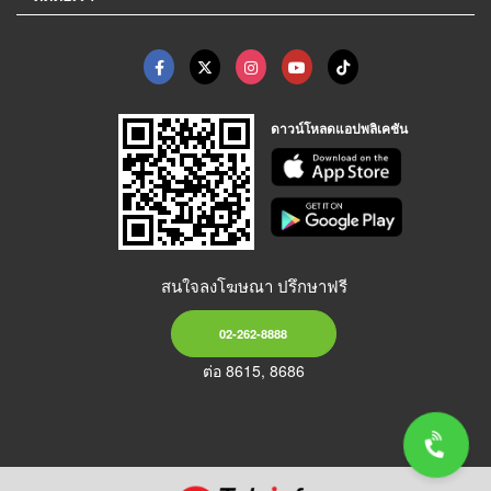
ดาวน์โหลดแอปพลิเคชัน
สนใจลงโฆษณา ปรึกษาฟรี
02-262-8888
ต่อ 8615, 8686