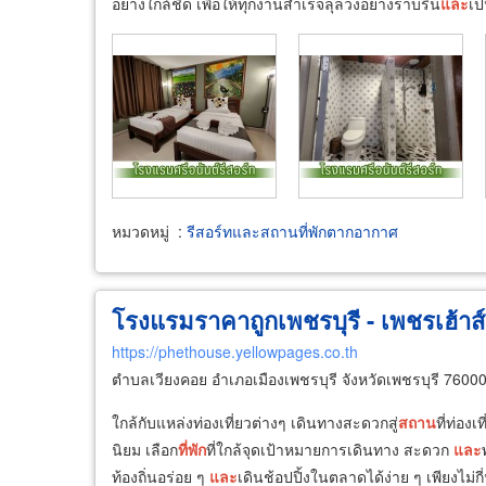
อย่างใกล้ชิด เพื่อให้ทุกงานสำเร็จลุล่วงอย่างราบรื่น
และ
เป
หมวดหมู่
:
รีสอร์ทและสถานที่พักตากอากาศ
โรงแรมราคาถูกเพชรบุรี - เพชรเฮ้าส์
https://phethouse.yellowpages.co.th
ตำบลเวียงคอย อำเภอเมืองเพชรบุรี จังหวัดเพชรบุรี 7600
ใกล้กับแหล่งท่องเที่ยวต่างๆ เดินทางสะดวกสู่
สถาน
ที่ท่อง
นิยม เลือก
ที่พัก
ที่ใกล้จุดเป้าหมายการเดินทาง สะดวก
และ
ท้องถิ่นอร่อย ๆ
และ
เดินช้อปปิ้งในตลาดได้ง่าย ๆ เพียงไม่