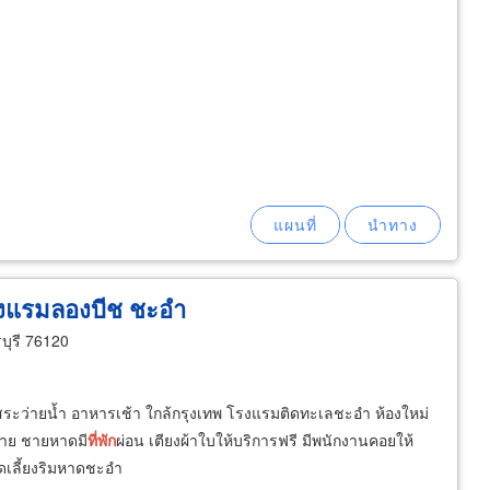
โรงแรมลองบีช ชะอำ
ุรี 76120
สระว่ายน้ำ อาหารเช้า ใกล้กรุงเทพ โรงแรมติดทะเลชะอำ ห้องใหม่
มาย ชายหาดมี
ที่พัก
ผ่อน เตียงผ้าใบให้บริการฟรี มีพนักงานคอยให้
จัดเลี้ยงริมหาดชะอำ