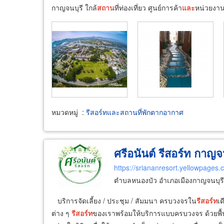
กาญจนบุรี ใกล้
สถาน
ที่ท่องเที่ยว ศูนย์การค้า
และ
หน่วยงา
หมวดหมู่
:
รีสอร์ทและสถานที่พักตากอากาศ
ศรีอนันต์ รีสอร์ท กาญจน
https://sriananresort.yellowpages.c
ตำบลหนองบัว อำเภอเมืองกาญจนบุรี
บริการจัดเลี้ยง / ประชุม / สัมมนา ครบวงจรใน
รีสอร์ท
เ
ต่าง ๆ
รีสอร์ท
ของเราพร้อมให้บริการแบบครบวงจร ด้วยพื้