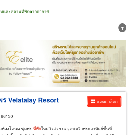
ร์ทและสถานที่พักตากอากาศ
น่าย
ผู้ส่งออก/นำเข้า
ธุรกิจบริการ
มพร Velatalay Resort
แคตตาล็อก
ร 86130
่าวท้องโตนด ชุมพร
ที่พัก
ใหม่วิวสวย ณ จุดชมวิวพระอาทิตย์ขึ้นที่