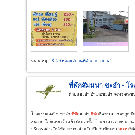
หมวดหมู่
:
รีสอร์ทและสถานที่พักตากอากาศ
ที่พักสัมมนา ชะอำ - 
ตำบลชะอำ อำเภอชะอำ จังหวัดเพชรบ
โรงแรมลองบีช ชะอำ
ที่พัก
ชะอำ
ที่พัก
ติดทะเล ราคาถูก มี
สะอาด ใกล้แหล่งร้านค้าสะดวกซื้อ ร้านอาหารต่างๆมาก
บริการอย่างใกล้ชิด เหมาะสำหรับเป็นวันพักผ่อน
สถาน
ที่