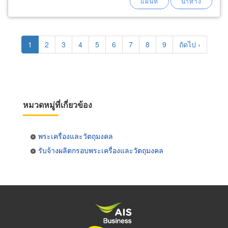
Pagination
Current
1
Page
2
Page
3
Page
4
Page
5
Page
6
Page
7
Page
8
Page
9
Next
ถัดไป ›
page
page
หมวดหมู่ที่เกี่ยวข้อง
พระเครื่องและวัตถุมงคล
รับจ้างผลิตกรอบพระเครื่องและวัตถุมงคล