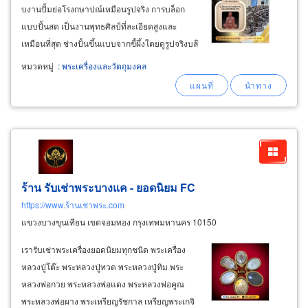
บงานปั้มย่อโรงกษาปณ์เหมือนรูปจริง การบล็อก
แบบปั้นสด เป็นงานพุทธศิลป์ที่ละเอียดสูงและ
เหมือนที่สุด ช่างปั้นขึ้นแบบจากขี้ผึ้งโดยดูรูปจริงบล๊
อกปั้นมือ เหมาะสำหรับพระเกจิอาจารย์ พระสงฆ์ที่
หมวดหมู่
:
พระเครื่องและวัตถุมงคล
อายุมากพระที่ต้องการรายละเอียดสูง พระที่ต้องการ
เน้นริ้วรอยเหี่ยวรอยย่น ที่ชัดเจนแบบนี้เหมาะสม
มาก
ร้าน รับเช่าพระบางแค - ยอดนิยม FC
https://www.ร้านเช่าพระ.com
แขวงบางขุนเทียน เขตจอมทอง กรุงเทพมหานคร 10150
เรารับเช่าพระเครื่องยอดนิยมทุกชนิด พระเครื่อง
หลวงปู่โต๊ะ พระหลวงปู่ทวด พระหลวงปู่ทิม พระ
หลวงพ่อกวย พระหลวงพ่อแดง พระหลวงพ่อคูณ
พระหลวงพ่อผาง พระเหรียญรัชกาล เหรียญพระเกจิ