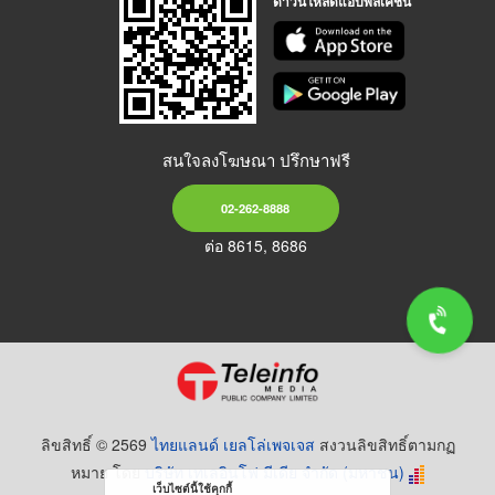
ดาวน์โหลดแอปพลิเคชัน
สนใจลงโฆษณา ปรึกษาฟรี
02-262-8888
ต่อ 8615, 8686
ลิขสิทธิ์ © 2569
ไทยแลนด์ เยลโล่เพจเจส
สงวนลิขสิทธิ์ตามกฏ
หมาย โดย
บริษัท เทเลอินโฟ มีเดีย จำกัด (มหาชน)
เว็บไซต์นี้ใช้คุกกี้