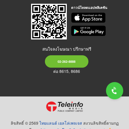
ดาวน์โหลดแอปพลิเคชัน
สนใจลงโฆษณา ปรึกษาฟรี
02-262-8888
ต่อ 8615, 8686
ลิขสิทธิ์ © 2569
ไทยแลนด์ เยลโล่เพจเจส
สงวนลิขสิทธิ์ตามกฏ