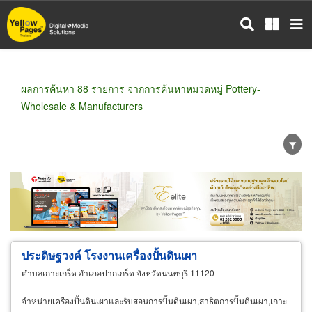
ข้าม
ไป
ยัง
เนื้อหา
หลัก
ผลการค้นหา 88 รายการ จากการค้นหาหมวดหมู่ Pottery-
Wholesale & Manufacturers
ขายส่ง
ขายปลีก
ผู้ผลิต
ตัวแทนจัดจำหน่าย
ผู้ส่งออก/นำเข้า
ธุรกิจบริการ
ประดิษฐวงค์ โรงงานเครื่องปั้นดินเผา
ตำบลเกาะเกร็ด อำเภอปากเกร็ด จังหวัดนนทบุรี 11120
จำหน่ายเครื่องปั้นดินเผาและรับสอนการปั้นดินเผา,สาธิตการปั้นดินเผา,เกาะ