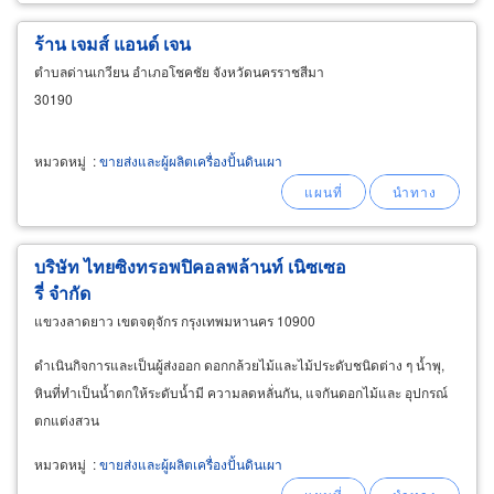
ร้าน เจมส์ แอนด์ เจน
ตำบลด่านเกวียน อำเภอโชคชัย จังหวัดนครราชสีมา
30190
หมวดหมู่
:
ขายส่งและผู้ผลิตเครื่องปั้นดินเผา
บริษัท ไทยซิงทรอพปิคอลพล้านท์ เนิซเซอ
รี่ จำกัด
แขวงลาดยาว เขตจตุจักร กรุงเทพมหานคร 10900
ดำเนินกิจการและเป็นผู้ส่งออก ดอกกล้วยไม้และไม้ประดับชนิดต่าง ๆ น้ำพุ,
หินที่ทำเป็นน้ำตกให้ระดับน้ำมี ความลดหลั่นกัน, แจกันดอกไม้และ อุปกรณ์
ตกแต่งสวน
หมวดหมู่
:
ขายส่งและผู้ผลิตเครื่องปั้นดินเผา