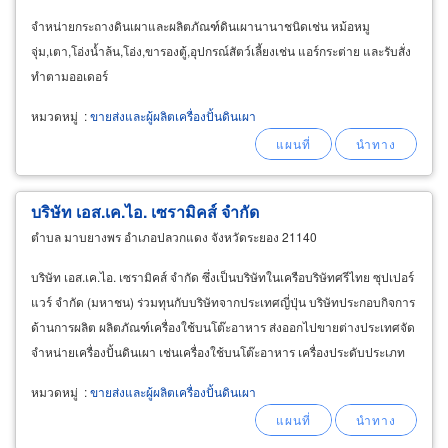
จำหน่ายกระถางดินเผาและผลิตภัณฑ์ดินเผานานาชนิดเช่น หม้อหมู
จุ่ม,เตา,โอ่งน้ำล้น,โอ่ง,ขารองตู้,อุปกรณ์สัตว์เลี้ยงเช่น แอร์กระต่าย และรับสั่ง
ทำตามออเดอร์
หมวดหมู่
:
ขายส่งและผู้ผลิตเครื่องปั้นดินเผา
บริษัท เอส.เค.ไอ. เซรามิคส์ จำกัด
ตำบล มาบยางพร อำเภอปลวกแดง จังหวัดระยอง 21140
บริษัท เอส.เค.ไอ. เซรามิคส์ จำกัด ซึ่งเป็นบริษัทในเครือบริษัทศรีไทย ซุปเปอร์
แวร์ จำกัด (มหาชน) ร่วมทุนกับบริษัทจากประเทศญี่ปุ่น บริษัทประกอบกิจการ
ด้านการผลิต ผลิตภัณฑ์เครื่องใช้บนโต๊ะอาหาร ส่งออกไปขายต่างประเทศจัด
จำหน่ายเครื่องปั้นดินเผา เช่นเครื่องใช้บนโต๊ะอาหาร เครื่องประดับประเภท
ปอร์ซเลน โบนไชน่า
หมวดหมู่
:
ขายส่งและผู้ผลิตเครื่องปั้นดินเผา