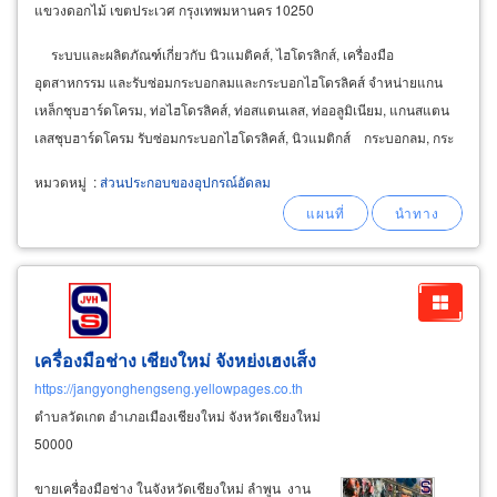
แขวงดอกไม้ เขตประเวศ กรุงเทพมหานคร 10250
ระบบและผลิตภัณฑ์เกี่ยวกับ นิวแมติคส์, ไฮโดรลิกส์, เครื่องมือ
อุตสาหกรรม และรับซ่อมกระบอกลมและกระบอกไฮโดรลิคส์ จำหน่ายแกน
เหล็กชุบฮาร์ดโครม, ท่อไฮโดรลิคส์, ท่อสแตนเลส, ท่ออลูมิเนียม, แกนสแตน
เลสชุบฮาร์ดโครม รับซ่อมกระบอกไฮโดรลิคส์, นิวแมติกส์ กระบอกลม, กระ
บอกไฮดรอลิคส์
หมวดหมู่
:
ส่วนประกอบของอุปกรณ์อัดลม
เครื่องมือช่าง เชียงใหม่ จังหย่งเฮงเส็ง
https://jangyonghengseng.yellowpages.co.th
ตำบลวัดเกต อำเภอเมืองเชียงใหม่ จังหวัดเชียงใหม่
50000
ขายเครื่องมือช่าง ในจังหวัดเชียงใหม่ ลำพูน งาน