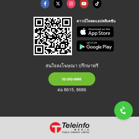
ดาวน์โหลดแอปพลิเคชัน
สนใจลงโฆษณา ปรึกษาฟรี
02-262-8888
ต่อ 8615, 8686