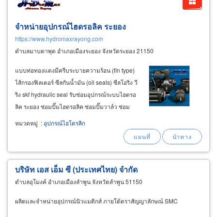
จำหน่ายอุปกรณ์ไฮดรอลิค ระยอง
https://www.hydromaxrayong.com
ตำบลมาบตาพุด อำเภอเมืองระยอง จังหวัดระยอง 21150
แบบท่อทองแดงมีครีบระบายความร้อน (fin type)
ไส้กรองฟิลเตอร์ ซีลกันน้ำมัน (oil seals) ซีลโอริง วี
ริง skf hydraulic seal รับซ่อมอุปกรณ์ระบบไฮดรอ
ลิค ระยอง ซ่อมปั๊มไฮดรอลิค ซ่อมปั๊มวาล์ว ซ่อม
บล็อกวาล์ว ซ่อมกระบอกไฮดรอลิค ​ ​ จำหน่าย
หมวดหมู่
:
อุปกรณ์ไฮโดรลิก
อุปกรณ์ระบบนิวเมติกส์ ระยอง กระบอกลมนิวเมติก
ส์ (
pneumatic
บริษัท เอส เอ็ม ซี (ประเทศไทย) จำกัด
ตำบลอุโมงค์ อำเภอเมืองลำพูน จังหวัดลำพูน 51150
ผลิตและจำหน่ายอุปกรณ์นิวแมติกส์ ภายใต้ตราสัญญาลักษณ์ SMC