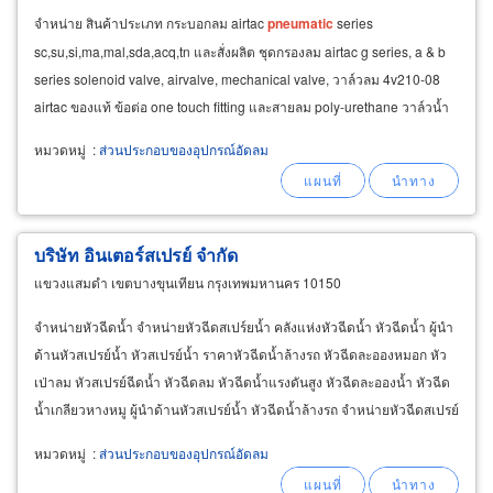
จําหน่าย สินค้าประเภท กระบอกลม airtac
pneumatic
series
sc,su,si,ma,mal,sda,acq,tn และสั่งผลิต ชุดกรองลม airtac g series, a & b
series solenoid valve, airvalve, mechanical valve, วาล์วลม 4v210-08
airtac ของแท้ ข้อต่อ one touch fitting และสายลม poly-urethane วาล์วน้ำ
ทองเหลือง และสเตนเลส สําหรับงานน้ำ
หมวดหมู่
:
ส่วนประกอบของอุปกรณ์อัดลม
บริษัท อินเตอร์สเปรย์ จำกัด
แขวงแสมดำ เขตบางขุนเทียน กรุงเทพมหานคร 10150
จำหน่ายหัวฉีดน้ำ จำหน่ายหัวฉีดสเปร์ยน้ำ คลังแห่งหัวฉีดน้ำ หัวฉีดน้ำ ผู้นำ
ด้านหัวสเปรย์น้ำ หัวสเปรย์น้ำ ราคาหัวฉีดน้ำล้างรถ หัวฉีดละอองหมอก หัว
เป่าลม หัวสเปรย์ฉีดน้ำ หัวฉีดลม หัวฉีดน้ำแรงดันสูง หัวฉีดละอองน้ำ หัวฉีด
น้ำเกลียวหางหมู ผู้นำด้านหัวสเปรย์น้ำ หัวฉีดน้ำล้างรถ จำหน่ายหัวฉีดสเปรย์
น้ำ หัวฉีดอุตสาหกรรม
หมวดหมู่
:
ส่วนประกอบของอุปกรณ์อัดลม