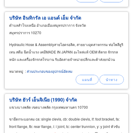
บริษัท อินทิกรัล เอ แอนด์ เอ็ม จำกัด
ตำบลสำโรงเหนือ อำเภอเมืองสมุทรปราการ จังหวัด
สมุทรปราการ 10270
Hydraulic Hose & Assemblyสายไฮดรอลิค, สายยางอุตสาหกรรม ท่อโพลียูริ
เทน สตีม ฉีดน้ำแรง เคมีMADE IN JAPAN อะไหล่แท้ OEM ติดรถ จักรกล
หนัก และเครื่องจักรกลโรรงาน รับอัดสายจำหน่ายปลีกและค้าส่งยกม้วน
หมวดหมู่
:
ส่วนประกอบของอุปกรณ์อัดลม
บริษัท ยัวร์ เอ็นจิเนีย (1990) จำกัด
แขวงบางพลัด เขตบางพลัด กรุงเทพมหานคร 10700
ขายึดกระบอกลม ca: single clevis, cb: double clevis, lf: foot bracket, fa:
front flange, fb: rear flange, i: i joint, tc: center trunnion, y: y joint หัวขับ