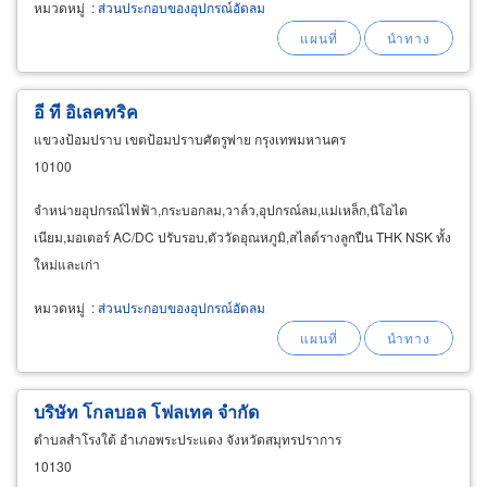
หมวดหมู่
:
ส่วนประกอบของอุปกรณ์อัดลม
อี ที อิเลคทริค
แขวงป้อมปราบ เขตป้อมปราบศัตรูพ่าย กรุงเทพมหานคร
10100
จำหน่ายอุปกรณ์ไฟฟ้า,กระบอกลม,วาล์ว,อุปกรณ์ลม,แม่เหล็ก,นิโอได
เนียม,มอเตอร์ AC/DC ปรับรอบ,ตัววัดอุณหภูมิ,สไลด์รางลูกปืน THK NSK ทั้ง
ใหม่และเก่า
หมวดหมู่
:
ส่วนประกอบของอุปกรณ์อัดลม
บริษัท โกลบอล โฟลเทค จำกัด
ตำบลสำโรงใต้ อำเภอพระประแดง จังหวัดสมุทรปราการ
10130