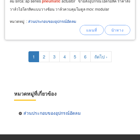
ลม sirca: ap series
pneumatic
actuator ขายส่งอุปกรณ์ไฮดรอลิค ราคาส่ง
วาล์วไฮโดรลิคแบบวางซ้อน วาล์วควบคุมโมดูล mcv: modular
หมวดหมู่
:
ส่วนประกอบของอุปกรณ์อัดลม
Pagination
Current
1
Page
2
Page
3
Page
4
Page
5
Page
6
Next
ถัดไป ›
page
page
หมวดหมู่ที่เกี่ยวข้อง
ส่วนประกอบของอุปกรณ์อัดลม