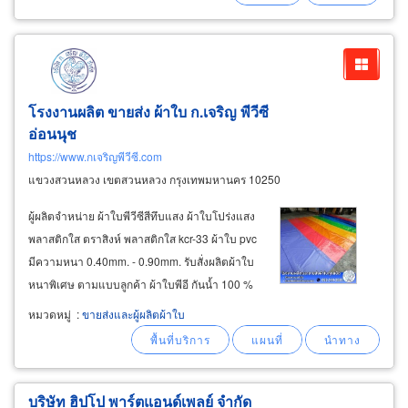
โรงงานผลิต ขายส่ง ผ้าใบ ก.เจริญ พีวีซี
อ่อนนุช
https://www.กเจริญพีวีซี.com
แขวงสวนหลวง เขตสวนหลวง กรุงเทพมหานคร 10250
ผู้ผลิตจำหน่าย ผ้าใบพีวีซีสีทึบแสง ผ้าใบโปร่งแสง
พลาสติกใส ตราสิงห์ พลาสติกใส kcr-33 ผ้าใบ pvc
มีความหนา 0.40mm. - 0.90mm. รับสั่งผลิตผ้าใบ
หนาพิเศษ ตามแบบลูกค้า ผ้าใบพีอี กันน้ำ 100 %
ผ้าใบคูนิล่อน ตราสิงห์ ผ้าใบ pe270g., pe220g.,
หมวดหมู่
:
ขายส่งและผู้ผลิตผ้าใบ
pe180g. ผ้าใบพีอี กันน้ำ พลาสติกใส หนา0.5mm
บริษัท ฮิปโป พาร์ตแอนด์เพลย์ จำกัด