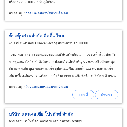
บริการออกแบบและปรับภูมิทัศน์
หมวดหมู่
:
วัสดุและอุปกรณ์สนามเด็กเล่น
ห้างหุ้นส่วนจำกัด คิดดี้ - ไนน
แขวงบ้านพานถม เขตพระนคร กรุงเทพมหานคร 10200
nbsp;ทนทาน การ ออกแบบของเล่นที่ส่งเสริมพัฒนาการของเด็กในแต่ละวัย
การดูแลเอาใจใส่ คำนึงถึงความปลอดภัยเป็นสำคัญ ของเล่นเสริมทักษะ ชุด
สนามเด็กเล่น อุปกรณ์สนามเด็ก อุปกรณ์เครื่องเล่นเด็ก ออกแบบสนามเด็ก
เล่น เครื่องเล่นสนาม เครื่องออกกำลังกายกลางแจ้ง ชิงช้า สปริงโยก ม้าหมุน
กระดานลื่น กระดานหก กระดก ของเล่น
playground
หมวดหมู่
:
วัสดุและอุปกรณ์สนามเด็กเล่น
บริษัท แคน-เอเซีย โปรดักซ์ จำกัด
ตำบลศรีมหาโพธิ์ อำเภอนครชัยศรี จังหวัดนครปฐม