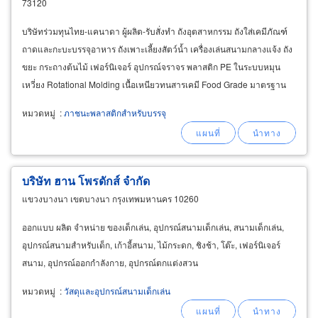
73120
บริษัทร่วมทุนไทย-แคนาดา ผู้ผลิต-รับสั่งทำ ถังอุตสาหกรรม ถังใส่เคมีภัณฑ์
ถาดและกะบะบรรจุอาหาร ถังเพาะเลี้ยงสัตว์น้ำ เครื่องเล่นสนามกลางแจ้ง ถัง
ขยะ กระถางต้นไม้ เฟอร์นิเจอร์ อุปกรณ์จราจร พลาสติก PE ในระบบหมุน
เหวี่ยง Rotational Molding เนื้อเหนียวทนสารเคมี Food Grade มาตรฐาน
ISO 9001:2015 อุตสาหกรรมโพลีเอทิลีน
หมวดหมู่
:
ภาชนะพลาสติกสำหรับบรรจุ
บริษัท ฮาน โพรดักส์ จำกัด
แขวงบางนา เขตบางนา กรุงเทพมหานคร 10260
ออกแบบ ผลิต จำหน่าย ของเด็กเล่น, อุปกรณ์สนามเด็กเล่น, สนามเด็กเล่น,
อุปกรณ์สนามสำหรับเด็ก, เก้าอี้สนาม, ไม้กระดก, ชิงช้า, โต๊ะ, เฟอร์นิเจอร์
สนาม, อุปกรณ์ออกกำลังกาย, อุปกรณ์ตกแต่งสวน
หมวดหมู่
:
วัสดุและอุปกรณ์สนามเด็กเล่น