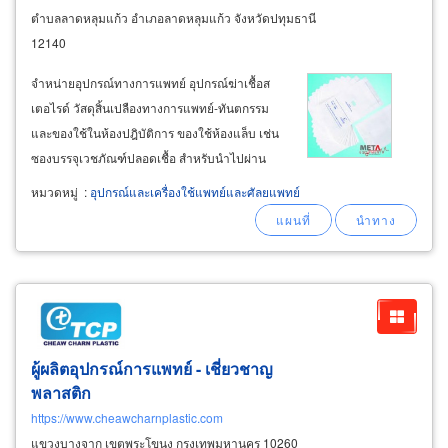
ตำบลลาดหลุมแก้ว อำเภอลาดหลุมแก้ว จังหวัดปทุมธานี
12140
จำหน่ายอุปกรณ์ทางการแพทย์ อุปกรณ์ฆ่าเชื้อส
เตอไรด์ วัสดุสิ้นเปลืองทางการแพทย์-ทันตกรรม
และของใช้ในห้องปฎิบัติการ ของใช้ห้องแล็บ เช่น
ซองบรรจุเวชภัณฑ์ปลอดเชื้อ สำหรับนำไปผ่าน
กระบวนการฆ่าเชื้อระบบสเตอริไรส์ ถุงกระดาษ
หมวดหมู่
:
อุปกรณ์และเครื่องใช้แพทย์และศัลยแพทย์
เกรดทางการแพทย์ ชุดทดสอบประสิทธิภาพการ
ทำให้ปราศจากเชื้อ แผ่นตรวจสอบประสิทธิภาพ
การทำให้ปราศจากเชื้อ
ผู้ผลิตอุปกรณ์การแพทย์ - เชี่ยวชาญ
พลาสติก
https://www.cheawcharnplastic.com
แขวงบางจาก เขตพระโขนง กรุงเทพมหานคร 10260