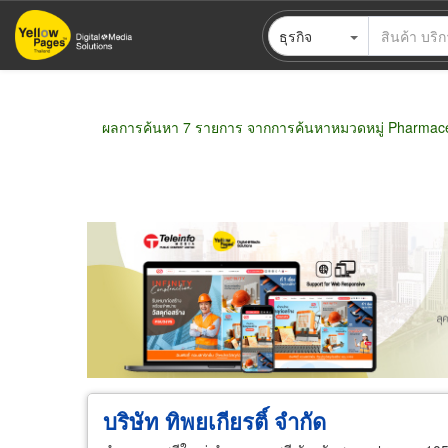
ข้าม
ธุรกิจ
ไป
ยัง
เนื้อหา
หลัก
ผลการค้นหา 7 รายการ จากการค้นหาหมวดหมู่ Pharmaceu
ขายส่ง
ขายปลีก
ผู้ผลิต
ตัวแทนจัดจำห
บริษัท ทิพยเกียรติ์ จำกัด