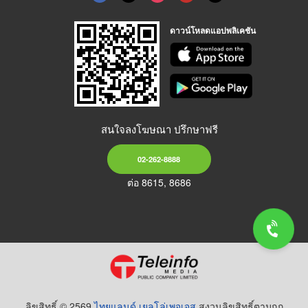
ดาวน์โหลดแอปพลิเคชัน
สนใจลงโฆษณา ปรึกษาฟรี
02-262-8888
ต่อ 8615, 8686
ลิขสิทธิ์ © 2569
ไทยแลนด์ เยลโล่เพจเจส
สงวนลิขสิทธิ์ตามกฏ