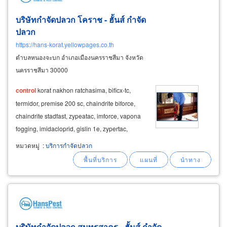
บริษัทกำจัดปลวก โคราช - ฮั้นส์ กำจัด
ปลวก
https://hans-korat.yellowpages.co.th
ตำบลหนองจะบก อำเภอเมืองนครราชสีมา จังหวัด
นครราชสีมา 30000
control
korat nakhon ratchasima, bificx-tc,
termidor, premise 200 sc, chaindrite biforce,
chaindrite stadfast, zypeatac, imforce, vapona
fogging, imidacloprid, gislin 1e, zypertac,
fendona, siege gel, zutiirin 250ec, vapona 50ec
หมวดหมู่
:
บริการกำจัดปลวก
ติดต่อสำนักงานใหญ่ (สาขากรุงเทพ) 235 ถนน
สวนสยาม แขวงคันนายาว
บริษัทกำจัดปลวก สมุทรสาคร - ฮั้นส์ กำจัด