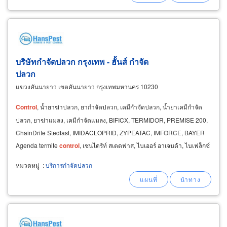
สำนักงานใหญ่ (สาขากรุงเทพ
บริษัทกำจัดปลวก กรุงเทพ - ฮั้นส์ กำจัด
ปลวก
แขวงคันนายาว เขตคันนายาว กรุงเทพมหานคร 10230
Control
, น้ำยาฆ่าปลวก, ยากำจัดปลวก, เคมีกำจัดปลวก, น้ำยาเคมีกำจัด
ปลวก, ยาฆ่าแมลง, เคมีกำจัดแมลง, BIFICX, TERMIDOR, PREMISE 200,
ChainDrite Stedfast, IMIDACLOPRID, ZYPEATAC, IMFORCE, BAYER
Agenda termite
control
, เชนไดร้ท์ สเตดฟาส, ไบเออร์ อาเจนด้า, ไบเฟล็กซ์
หมวดหมู่
:
บริการกำจัดปลวก