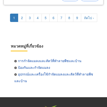
Pagination
Current
1
Page
2
Page
3
Page
4
Page
5
Page
6
Page
7
Page
8
Page
9
Next
ถัดไป ›
page
page
หมวดหมู่ที่เกี่ยวข้อง
การกำจัดแมลงและสัตว์ที่ทำลายพืชและบ้าน
ป้องกันและกำจัดแมลง
อุปกรณ์และเครื่องใช้กำจัดแมลงและสัตว์ที่ทำลายพืช
และบ้าน