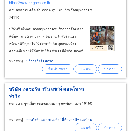
https://www.longbest.co.th
ตำบลคลองมะเดื่อ อำเภอกระทุ่มแบน จังหวัดสมุทรสาคร
74110
บริษัทรับกำจัดปลวกสมุทรสาคร บริการกำจัดปลวก
ที่ขึ้นทำลายบ้าน อาคาร โรงงาน โกดังร้านค้า
พร้อมยุติปัญหาไม่ให้ปลวกกัดกิน ลุกลามสร้าง
ความเสียหายให้กับทรัพย์สิน ด้วยเคมีกำจัดปลวกที่
มีคุณภาพ เห็นผลจริง รับประกันผลงาน ลูกค้าอยู่
หมวดหมู่
:
บริการกำจัดปลวก
ใกล้-ไกล แค่ไหนเราไปถึง พร้อมบริการในพื้นที่
สมุทรสาคร สมุทรสงคราม สมุทรปราการ
บริษัท เนเชอรัล กรีน เพสท์ คอนโทรล
จำกัด
แขวงบางขุนเทียน เขตจอมทอง กรุงเทพมหานคร 10150
หมวดหมู่
:
การกำจัดแมลงและสัตว์ที่ทำลายพืชและบ้าน