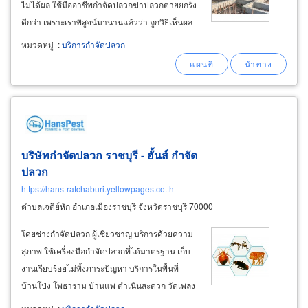
ไม่ได้ผล ใช้มืออาชีพกำจัดปลวกฆ่าปลวกตายยกรัง
ดีกว่า เพราะเราพิสูจน์มานานแล้วว่า ถูกวิธีเห็นผล
ชัดเจนกำจัดปลวกที่ต้นตอเห็นผลเร็ว ปลอดภัย ไม่
หมวดหมู่
:
บริการกำจัดปลวก
เสี่ยง ไม่แพง กำจัดปลวก (termite
control
บริษัทกำจัดปลวก ราชบุรี - ฮั้นส์ กำจัด
ปลวก
https://hans-ratchaburi.yellowpages.co.th
ตำบลเจดีย์หัก อำเภอเมืองราชบุรี จังหวัดราชบุรี 70000
โดยช่างกำจัดปลวก ผู้เชี่ยวชาญ บริการด้วยความ
สุภาพ ใช้เครื่องมือกำจัดปลวกที่ได้มาตรฐาน เก็บ
งานเรียบร้อยไม่ทิ้งภาระปัญหา บริการในพื้นที่
บ้านโป่ง โพธาราม บ้านแพ ดำเนินสะดวก วัดเพลง
ปากท่อ จอมบึง สวนผึง เมืองราชบุรี ตราสินค้า และ