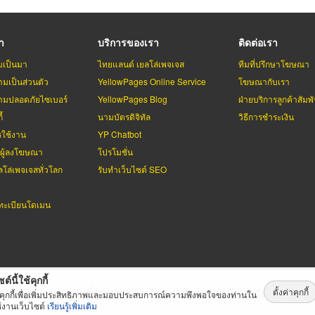
รา
บริการของเรา
ติดต่อเรา
มเป็นมา
ไทยแลนด์ เยลโล่เพจเจส
ทีมที่ปรึกษาโฆษณา
มเป็นส่วนตัว
YellowPages Online Service
โฆษณากับเรา
มปลอดภัยไซเบอร์
YellowPages Blog
ฝ่ายบริการลูกค้าสัมพั
้
นามบัตรดิจิทัล
วิธีการชำระเงิน
รใช้งาน
YP Chatbot
บผู้ลงโฆษณา
โปรโมชั่น
ลโล่เพจเจสทั่วโลก
รับทำเว็บไซต์ SEO
ะเบียนโดเมน
ต์นี้ใช้คุกกี้
ตั้งค่าคุกกี้
่เพจเจส
สงวนลิขสิทธิ์ตามกฏหมาย โดย
บริษัท เทเลอินโฟ มีเดีย จำกัด (ม
้คุกกี้เพื่อเพิ่มประสิทธิภาพและมอบประสบการณ์ความพึงพอใจของท่านใน
้งานเว็บไซต์
เรียนรู้เพิ่มเติม