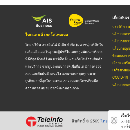
เกี่ยวกับเ
ประวัติควา
นโยบายควา
ไทยแลนด์ เยลโล่เพจเจส
นโยบายควา
โดย บริษัท เทเลอินโฟ มีเดีย จำกัด (มหาชน) บริษัทใน
นโยบายคุกกี
เครือเอไอเอส ในฐานะผู้นำที่ไม่เคยหยุดพัฒนาบริการ
ข้อตกลงกา
ที่ดีที่สุดด้านดิจิทัล มาร์เก็ตติ้ง ผ่านเว็บไซต์รวมสินค้า
เสียงตอบรั
และบริการ จากผู้ประกอบการที่เชื่อถือได้ มีการตรวจ
เครือข่ายเย
สอบและยืนยันตัวตนจริง และครอบคลุมทุกหมวด
COVID-19
ธุรกิจมากที่สุดในประเทศ เราจะมอบบริการที่เหนือ
นโยบายจดท
ความคาดหมาย จากทีมงานคุณภาพ
เว็บไซ
ลิขสิทธิ์ © 2569
ไทยแลนด์ เยลโล
เราใช
การใช