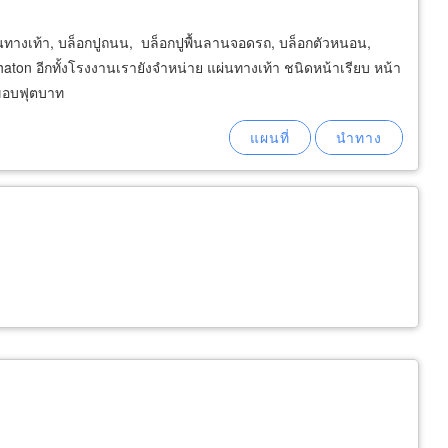
ผ่นทางเท้า, บล็อกปูถนน, บล็อกปูพื้นลานจอดรถ, บล็อกตัวหนอน,
ehaton อีกทั้งโรงงานเรายังจำหน่าย แผ่นทางเท้า ชนิดหน้าเรียบ หน้า
ขอบฟุตบาท