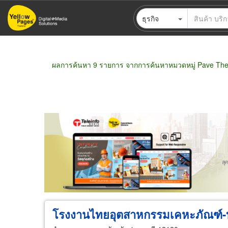
ข้าม
ธุรกิจ
ไป
ยัง
เนื้อหา
หลัก
ผลการค้นหา 9 รายการ จากการค้นหาหมวดหมู่ Pave Th
ขายส่ง
ขายปลีก
ผู้ผลิต
ตัวแทนจัดจำห
โรงงานไทยอุตสาหกรรมเคหะภัณฑ์-