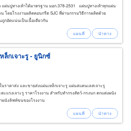
ูก แผ่นปูทางเท้าได้มาตรฐาน มอก.378-2531 แผ่นปูทางเท้าทุกแผ่น
าน โดยโรงงานผลิตคอนกรีต SJC ที่ผ่านกรรมวิธีการผลิตด้วย
นถูกอัดแน่นเป็นเนื้อเดียวกัน
็กเจาะรู - ยูนิกซ์
งๆ ในราคาส่ง และขายส่งแผ่นเหล็กเจาะรู แผ่นสแตนเลสเจาะรู
ะตะแรงเจาะรู ราคาโรงงาน สำหรับทำกรงสัตว์-กรงนก ตกแต่งผนัง
 ทำผนังลิฟท์ขนของโรงงาน