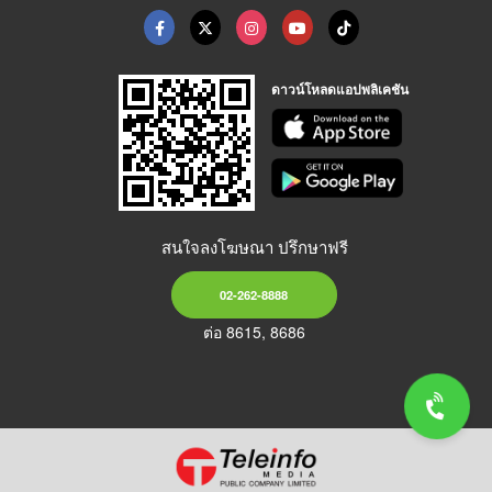
ดาวน์โหลดแอปพลิเคชัน
สนใจลงโฆษณา ปรึกษาฟรี
02-262-8888
ต่อ 8615, 8686