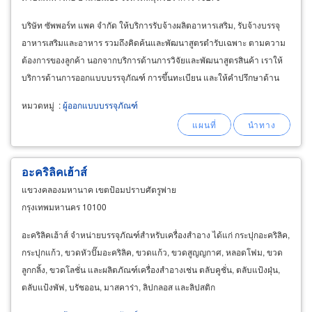
บริษัท ซัพพอร์ท แพค จำกัด ให้บริการรับจ้างผลิตอาหารเสริม, รับจ้างบรรจุ
อาหารเสริมและอาหาร รวมถึงคิดค้นและพัฒนาสูตรตำรับเฉพาะ ตามความ
ต้องการของลูกค้า นอกจากบริการด้านการวิจัยและพัฒนาสูตรสินค้า เราให้
บริการด้านการออกแบบบรรจุภัณฑ์ การขึ้นทะเบียน และให้คำปรึกษาด้าน
การพัฒนาผลิตภัณฑ์โดยเภสัชกร และนักโภชนาการ
หมวดหมู่
:
ผู้ออกแบบบรรจุภัณฑ์
อะคริลิคเฮ้าส์
แขวงคลองมหานาค เขตป้อมปราบศัตรูพ่าย
กรุงเทพมหานคร 10100
อะคริลิคเฮ้าส์ จำหน่ายบรรจุภัณฑ์สำหรับเครื่องสำอาง ได้แก่ กระปุกอะคริลิค,
กระปุกแก้ว, ขวดหัวปั๊มอะคริลิค, ขวดแก้ว, ขวดสูญญกาศ, หลอดโฟม, ขวด
ลูกกลิ้ง, ขวดโลชั่น และผลิตภัณฑ์เครื่องสำอางเช่น ตลับคูชั่น, ตลับแป้งฝุ่น,
ตลับแป้งพัฟ, บรัชออน, มาสคาร่า, ลิปกลอส และลิปสติก