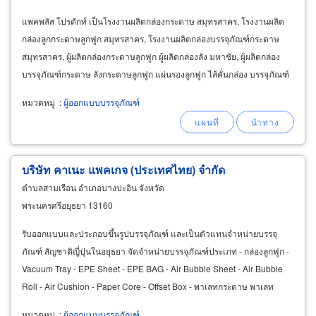
แพคพลัส โปรดักท์ เป็นโรงงานผลิตกล่องกระดาษ สมุทรสาคร, โรงงานผลิต
กล่องลูกกระดาษลูกฟูก สมุทรสาคร, โรงงานผลิตกล่องบรรจุภัณฑ์กระดาษ
สมุทรสาคร, ผู้ผลิตกล่องกระดาษลูกฟูก ผู้ผลิตกล่องลัง มหาชัย, ผู้ผลิตกล่อง
บรรจุภัณฑ์กระดาษ ลังกระดาษลูกฟูก แผ่นรองลูกฟูก ไส้คั่นกล่อง บรรจุภัณฑ์
กระดาษคราฟท์ กล่องกระดาษลูกฟูก
หมวดหมู่
:
ผู้ออกแบบบรรจุภัณฑ์
บริษัท คาเนะ แพคเกจ (ประเทศไทย) จำกัด
ตำบลสามเรือน อำเภอบางปะอิน จังหวัด
พระนครศรีอยุธยา 13160
รับออกแบบและประกอบขึ้นรูปบรรจุภัณฑ์ และเป็นตัวแทนจำหน่ายบรรจุ
ภัณฑ์ สัญชาติญี่ปุ่นในอยุธยา จัดจำหน่ายบรรจุภัณฑ์ประเภท - กล่องลูกฟูก -
Vacuum Tray - EPE Sheet - EPE BAG - Air Bubble Sheet - Air Bubble
Roll - Air Cushion - Paper Core - Offset Box - พาเลทกระดาษ พาเลท
พลาสติก
หมวดหมู่
:
ผู้ออกแบบบรรจุภัณฑ์