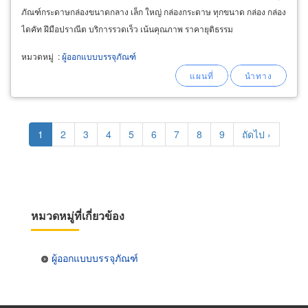
ภัณฑ์กระดาษกล่องขนาดกลาง เล็ก ใหญ่ กล่องกระดาษ ทุกขนาด กล่อง กล่อง
ไดคัท ฝีมือปราณีต บริการรวดเร็ว เน้นคุณภาพ ราคายุติธรรม
หมวดหมู่
:
ผู้ออกแบบบรรจุภัณฑ์
Pagination
Current
1
Page
2
Page
3
Page
4
Page
5
Page
6
Page
7
Page
8
Page
9
Next
ถัดไป ›
page
page
หมวดหมู่ที่เกี่ยวข้อง
ผู้ออกแบบบรรจุภัณฑ์