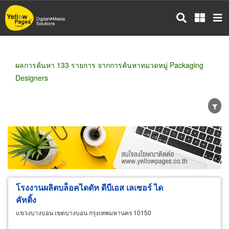
ข้าม
ไป
ยัง
เนื้อหา
หลัก
ผลการค้นหา 133 รายการ จากการค้นหาหมวดหมู่ Packaging
Designers
ขายส่ง
ขายปลีก
ผู้ผลิต
ตัวแทนจัดจำหน่าย
ผู้ส่งออก/นำเข้า
ธุรกิจบริการ
โรงงานผลิตบล็อคไดดัท ดีบีเอส เลเซอร์ ได
คัทติ้ง
แขวงบางบอน เขตบางบอน กรุงเทพมหานคร 10150