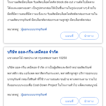
โรงงานผลิตมีดบล็อค รับผลิตบล็อคไดคัท block die-cut งานดัดใบมีดตรง
โค้งและงอตรงองศา เป็นรูปทรงกล่องให้เป็นชิ้นงานในรูปแบบต่างๆ ด้วยใบ
มีดที่มีความคมที่มีความแข็งแรง รับผลิตมีดบล็อคไดคัทตัดกล่องกระดาษใน
งานผลิตบรรจุภัณฑ์ มีดบล็อกตัดกล่องกระดาษลูกฟูก มีดบล็อกตัดกล่อง
กระดาษแข็ง มีดบล็อกตัดกระดาษพิมพ์ออฟเซ็ท
หมวดหมู่
:
ผู้ออกแบบบรรจุภัณฑ์
บริษัท ออล-กรีน เคมีคอล จำกัด
แขวงดอกไม้ เขตประเวศ กรุงเทพมหานคร 10250
บริษัท ออล-กรีน เคมีคอล จำกัด เราเป็นผู้ผลิตและจัดจำหน่ายผลิตภัณฑ์
พลาสติก เช่น แอร์แพค พลาสิตกกันกระแทก, พลาสติกลูกฟูก บริการออกแบบ
บรรจุภัณฑ์ กล่องใส่สินค้าที่ใช้วางงานขนส่ง ขนย้าย พาเลทกระดาษ รวมไป
ถึงออกแบบระบบเพื่อ Cost-Down Project ในโรงงานทั่วไป แพ็คเกจสมบูรณ์
แบบ ราคาคุ้มค่า คุณภาพระดับมืออาชีพ
หมวดหมู่
:
ผู้ออกแบบบรรจุภัณฑ์