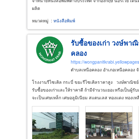
จำหน่ายหนังสือพิมพ์ต่างประเทศ จากอังกฤษ นอร์เวย์ เดน
ผลิต
หมวดหมู่
:
หนังสือพิมพ์
รับซื้อของเก่า วงษ์พาณ
คลอง
https://wongpanitkrabi.yellowpages
ตำบลเหนือคลอง อำเภอเหนือคลอง จัง
โรงงานรีไซเคิล กระบี่ ขยะรีไซเคิลราคาสูง วงษ์พาณิชย์
รับซื้อของเก่าและให้ราคาดี ถ้ามีจำนวนเยอะหรือเป็นผู้รับเห
จะเป็นเศษเหล็ก เศษอลูมิเนียม สแตนเลส ทองแดง ทองเหล