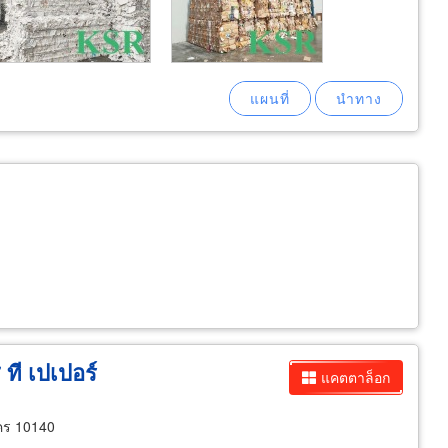
 ที เปเปอร์
แคตตาล็อก
นคร 10140