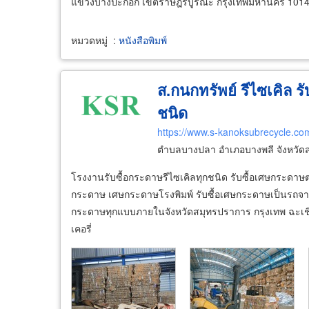
แขวงบางปะกอก เขตราษฎร์บูรณะ กรุงเทพมหานคร 101
หมวดหมู่
:
หนังสือพิมพ์
ส.กนกทรัพย์ รีไซเคิล ร
ชนิด
https://www.s-kanoksubrecycle.co
ตำบลบางปลา อำเภอบางพลี จังหวัด
โรงงานรับซื้อกระดาษรีไซเคิลทุกชนิด รับซื้อเศษกระ
กระดาษ เศษกระดาษโรงพิมพ์ รับซื้อเศษกระดาษเป็นรถจา
กระดาษทุกแบบภายในจังหวัดสมุทรปราการ กรุงเทพ ฉะเชิง
เคอรี่