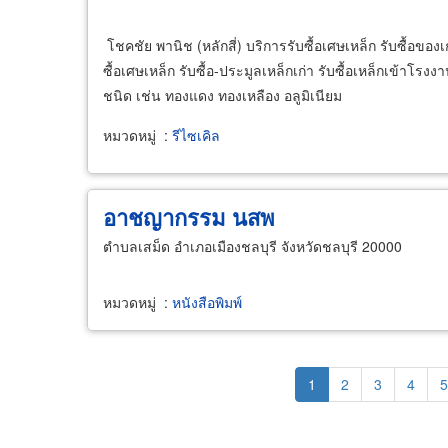
โชคชัย พานิช (หลักสี่) บริการรับซื้อเศษเหล็ก รับซื้อของ
ซื้อเศษเหล็ก รับซื้อ-ประมูลเหล็กเก่า รับซื้อเหล็กเข้าโรงง
ชนิด เช่น ทองแดง ทองเหลือง อลูมิเนียม
หมวดหมู่
:
รีไซเคิล
อาชญากรรม นสพ
ตำบลเสม็ด อำเภอเมืองชลบุรี จังหวัดชลบุรี 20000
หมวดหมู่
:
หนังสือพิมพ์
Pagination
Current
1
Page
2
Page
3
Page
4
P
5
page