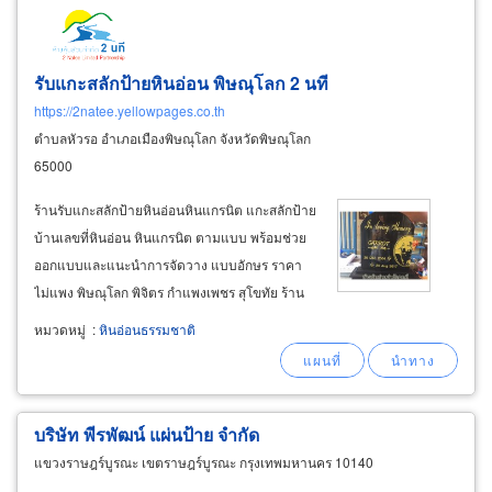
รับแกะสลักป้ายหินอ่อน พิษณุโลก 2 นที
https://2natee.yellowpages.co.th
ตำบลหัวรอ อำเภอเมืองพิษณุโลก จังหวัดพิษณุโลก
65000
ร้านรับแกะสลักป้ายหินอ่อนหินแกรนิต แกะสลักป้าย
บ้านเลขที่หินอ่อน หินแกรนิต ตามแบบ พร้อมช่วย
ออกแบบและแนะนำการจัดวาง แบบอักษร ราคา
ไม่แพง พิษณุโลก พิจิตร กำแพงเพชร สุโขทัย ร้าน
ทำป้ายแกะสลักหินแกรนิตสามารถผลิตป้ายที่
หมวดหมู่
:
หินอ่อนธรรมชาติ
สวยงามและทนทานได้เพื่อใช้ในการตกแต่งห้อง
สำนักงานหรือบ้านของคุณ การทำป้ายแกะสลักหิน
แกรนิตจะทำให้ป้ายดูดึงดูดีมีความอันเป็นสมเป็น
หน้าและทันสมัยมากขึ้นด้วยความทันสมัยของ
บริษัท พีรพัฒน์ แผ่นป้าย จำกัด
กระแสสถาปัตยกรรมที่สวยงาม
แขวงราษฎร์บูรณะ เขตราษฎร์บูรณะ กรุงเทพมหานคร 10140