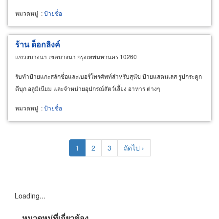
หมวดหมู่
:
ป้ายชื่อ
ร้าน ด็อกลิงค์
แขวงบางนา เขตบางนา กรุงเทพมหานคร 10260
รับทำป้ายแกะสลักชื่อและเบอร์โทรศัพท์สำหรับสุนัข ป้ายแสตนเลส รูปกระดูก
ดีบุก อลูมิเนียม และจำหน่ายอุปกรณ์สัตว์เลี้ยง อาหาร ต่างๆ
หมวดหมู่
:
ป้ายชื่อ
Pagination
Current
1
Page
2
Page
3
Next
ถัดไป ›
page
page
Loading...
หมวดหมู่ที่เกี่ยวข้อง