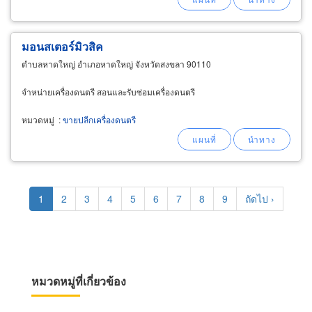
มอนสเตอร์มิวสิค
ตำบลหาดใหญ่ อำเภอหาดใหญ่ จังหวัดสงขลา 90110
จำหน่ายเครื่องดนตรี สอนและรับซ่อมเครื่องดนตรี
หมวดหมู่
:
ขายปลีกเครื่องดนตรี
Pagination
Current
1
Page
2
Page
3
Page
4
Page
5
Page
6
Page
7
Page
8
Page
9
Next
ถัดไป ›
page
page
หมวดหมู่ที่เกี่ยวข้อง