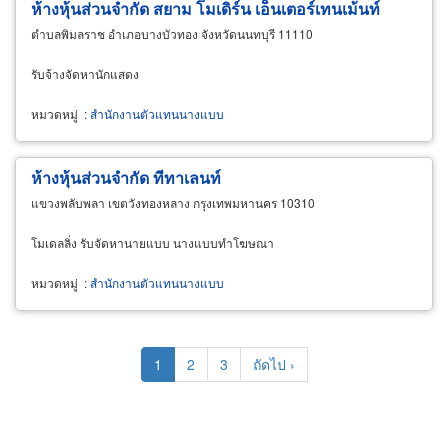
ห้างหุ้นส่วนจำกัด สยาม โมเดิร์น เอ็นเตอร์เทนเม้นท์
ตำบลพิมลราช อำเภอบางบัวทอง จังหวัดนนทบุรี 11110
รับจ้างจัดหานักแสดง
หมวดหมู่
:
สำนักงานตัวแทนนางแบบ
ห้างหุ้นส่วนจำกัด ทีทาเลนท์
แขวงพลับพลา เขตวังทองหลาง กรุงเทพมหานคร 10310
โมเดลลิ่ง รับจัดหานายแบบ นางแบบทำโฆษณา
หมวดหมู่
:
สำนักงานตัวแทนนางแบบ
Pagination
Current
1
Page
2
Page
3
Next
ถัดไป ›
page
page