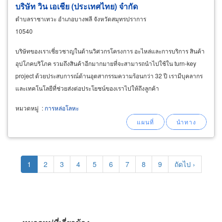
บริษัท วิน เอเชีย (ประเทศไทย) จำกัด
ตำบลราชาเทวะ อำเภอบางพลี จังหวัดสมุทรปราการ
10540
บริษัทของเราเชี่ยวชาญในด้านวิศวกรโครงการ อะไหล่และการบริการ สินค้า
อุปโภคบริโภค รวมถึงสินค้าอีกมากมายที่จะสามารถนำไปใช้ใน turn-key
project ด้วยประสบการณ์ด้านอุตสากรรมความร้อนกว่า 32 ปี เรามีบุคลากร
และเทคโนโลยีที่ช่วยส่งต่อประโยชน์ของเราไปให้ถึงลูกค้า
หมวดหมู่
:
การหล่อโลหะ
Pagination
Current
1
Page
2
Page
3
Page
4
Page
5
Page
6
Page
7
Page
8
Page
9
Next
ถัดไป ›
page
page