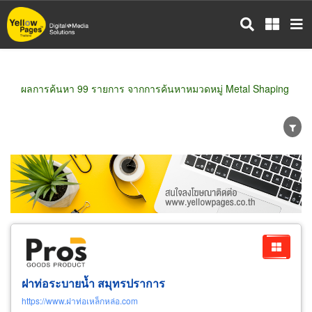
ข้าม
ไป
ยัง
เนื้อหา
หลัก
ผลการค้นหา 99 รายการ จากการค้นหาหมวดหมู่ Metal Shaping
ขายส่ง
ขายปลีก
ผู้ผลิต
ตัวแทนจัดจำหน่าย
ผู้ส่งออก/นำเข้า
ธุรกิจบริการ
ฝาท่อระบายน้ำ สมุทรปราการ
https://www.ฝาท่อเหล็กหล่อ.com