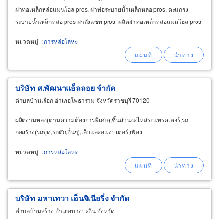
ฝาท่อเหล็กหล่อแมนโฮล pros, ฝาท่อระบายน้ำเหล็กหล่อ pros, ตะแกรง
ระบายน้ำเหล็กหล่อ pros ฝาถังแซท pros ผลิตฝาท่อเหล็กหล่อแมนโฮล pros
ฝาถังบำบัดน้ำเสียเหล็กหล่อ
หมวดหมู่
:
การหล่อโลหะ
บริษัท ส.พัฒนาแอ็ลลอย จำกัด
ตำบลบ้านเลือก อำเภอโพธาราม จังหวัดราชบุรี 70120
ผลิตงานหล่อ(ตามความต้องการพิเศษ),ชิ้นส่วนอะไหล่รถแทรคเตอร์,รถ
ก่อสร้าง(รถขุด,รถตัก,อื่นๆ),เล็บและอแดปเตอร์,เฟือง
หมวดหมู่
:
การหล่อโลหะ
บริษัท มหาเทวา เอ็นจิเนียริ่ง จำกัด
ตำบลบ้านสร้าง อำเภอบางปะอิน จังหวัด