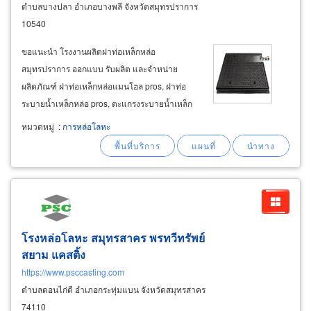
ตำบลบางปลา อำเภอบางพลี จังหวัดสมุทรปราการ
10540
ขอแนะนำ โรงงานผลิตฝาท่อเหล็กหล่อ
สมุทรปราการ ออกแบบ รับผลิต และจำหน่าย
ผลิตภัณฑ์ ฝาท่อเหล็กหล่อแมนโฮล pros, ฝาท่อ
ระบายน้ำเหล็กหล่อ pros, ตะแกรงระบายน้ำเหล็ก
หล่อ pros ฝาถังแซท pros ผลิตฝาท่อเหล็กหล่อ
หมวดหมู่
:
การหล่อโลหะ
แมนโฮล pros ฝาถังบำบัดน้ำเสียเหล็กหล่อ มี
คุณสมบัติด้านแข็งแรง ยืดหยุ่นได้ ไม่เปราะแตกหัก
ง่าย
โรงหล่อโลหะ สมุทรสาคร พรทวีทรัพย์
สยาม แคสติ้ง
https://www.psccasting.com
ตำบลดอนไก่ดี อำเภอกระทุ่มแบน จังหวัดสมุทรสาคร
74110