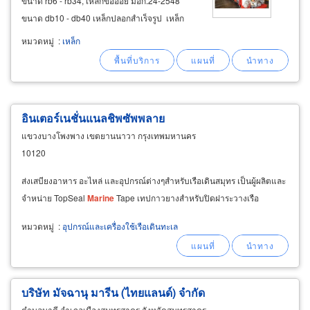
ขนาด rb6 - rb34, เหล็กข้ออ้อย มอก.24-2548
ขนาด db10 - db40 เหล็กปลอกสำเร็จรูป เหล็ก
ปลอกเสา เหล็กปลอกคาน ฟุตติ้งสำเร็จรูป ลวดผูก
หมวดหมู่
:
เหล็ก
เหล็ก ตะแกรงเทพื้น (ไวร์เมช) เหล็กแป๊ป เหล็กท่อ
ดำ แป๊ปดำ
อินเตอร์เนชั่นแนลชิพซัพพลาย
แขวงบางโพงพาง เขตยานนาวา กรุงเทพมหานคร
10120
ส่งเสบียงอาหาร อะไหล่ และอุปกรณ์ต่างๆสำหรับเรือเดินสมุทร เป็นผู้ผลิตและ
จำหน่าย TopSeal
Marine
Tape เทปกาวยางสำหรับปิดฝาระวางเรือ
หมวดหมู่
:
อุปกรณ์และเครื่องใช้เรือเดินทะเล
บริษัท มัจฉานุ มารีน (ไทยแลนด์) จำกัด
ตำบลนาดี อำเภอเมืองสมุทรสาคร จังหวัดสมุทรสาคร