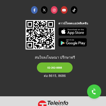
ดาวน์โหลดแอปพลิเคชัน
สนใจลงโฆษณา ปรึกษาฟรี
02-262-8888
ต่อ 8615, 8686