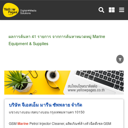
ข้าม
ไป
ยัง
เนื้อหา
หลัก
ผลการค้นหา 41 รายการ จากการค้นหาหมวดหมู่ Marine
Equipment & Supplies
ขายส่ง
ขายปลีก
ผู้ผลิต
ตัวแทนจัดจำหน่าย
ผู้ส่งออก/นำเข้า
ธุรกิจบริการ
บริษัท จีเอสเอ็ม มารีน ซัพพลาย จำกัด
แขวงบางบอน เขตบางบอน กรุงเทพมหานคร 10150
GSM
Marine
Petrol Injector Cleaner, ผลิตภัณฑ์ล้างหัวฉีดดีเซล GSM