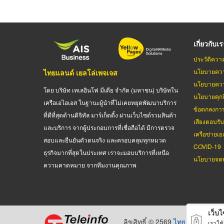
เกี่ยวกับเ
ประวัติควา
นโยบายควา
ไทยแลนด์ เยลโล่เพจเจส
นโยบายควา
โดย บริษัท เทเลอินโฟ มีเดีย จำกัด (มหาชน) บริษัทใน
นโยบายคุกกี
เครือเอไอเอส ในฐานะผู้นำที่ไม่เคยหยุดพัฒนาบริการ
ข้อตกลงกา
ที่ดีที่สุดด้านดิจิทัล มาร์เก็ตติ้ง ผ่านเว็บไซต์รวมสินค้า
เสียงตอบรั
และบริการ จากผู้ประกอบการที่เชื่อถือได้ มีการตรวจ
เครือข่ายเย
สอบและยืนยันตัวตนจริง และครอบคลุมทุกหมวด
COVID-19
ธุรกิจมากที่สุดในประเทศ เราจะมอบบริการที่เหนือ
นโยบายจดท
ความคาดหมาย จากทีมงานคุณภาพ
เว็บไซ
ลิขสิทธิ์ © 2569
ไทยแลนด์ เยลโล
เราใช