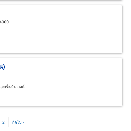
24000
น)
,เครื่งสำอางค์
rent
Page
2
Next
ถัดไป ›
e
page