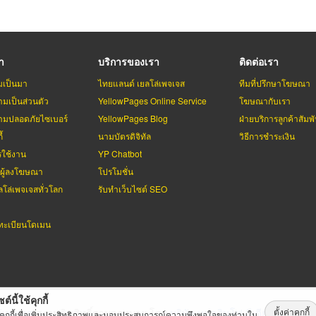
รา
บริการของเรา
ติดต่อเรา
มเป็นมา
ไทยแลนด์ เยลโล่เพจเจส
ทีมที่ปรึกษาโฆษณา
มเป็นส่วนตัว
YellowPages Online Service
โฆษณากับเรา
มปลอดภัยไซเบอร์
YellowPages Blog
ฝ่ายบริการลูกค้าสัมพั
้
นามบัตรดิจิทัล
วิธีการชำระเงิน
รใช้งาน
YP Chatbot
บผู้ลงโฆษณา
โปรโมชั่น
ลโล่เพจเจสทั่วโลก
รับทำเว็บไซต์ SEO
ะเบียนโดเมน
ต์นี้ใช้คุกกี้
ตั้งค่าคุกกี้
่เพจเจส
สงวนลิขสิทธิ์ตามกฏหมาย โดย
บริษัท เทเลอินโฟ มีเดีย จำกัด (ม
้คุกกี้เพื่อเพิ่มประสิทธิภาพและมอบประสบการณ์ความพึงพอใจของท่านใน