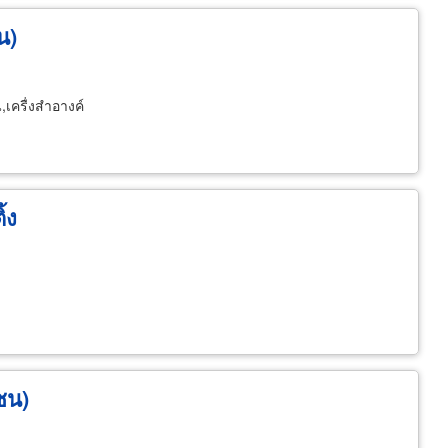
น)
,เครื่งสำอางค์
้ง
าชน)