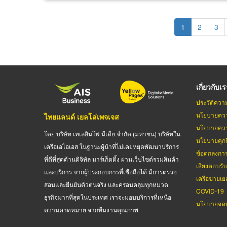
Pagination
Current
1
Page
2
Pag
3
page
เกี่ยวกับเ
ประวัติควา
นโยบายควา
ไทยแลนด์ เยลโล่เพจเจส
นโยบายควา
โดย บริษัท เทเลอินโฟ มีเดีย จำกัด (มหาชน) บริษัทใน
นโยบายคุกกี
เครือเอไอเอส ในฐานะผู้นำที่ไม่เคยหยุดพัฒนาบริการ
ข้อตกลงกา
ที่ดีที่สุดด้านดิจิทัล มาร์เก็ตติ้ง ผ่านเว็บไซต์รวมสินค้า
เสียงตอบรั
และบริการ จากผู้ประกอบการที่เชื่อถือได้ มีการตรวจ
เครือข่ายเย
สอบและยืนยันตัวตนจริง และครอบคลุมทุกหมวด
COVID-19
ธุรกิจมากที่สุดในประเทศ เราจะมอบบริการที่เหนือ
นโยบายจดท
ความคาดหมาย จากทีมงานคุณภาพ