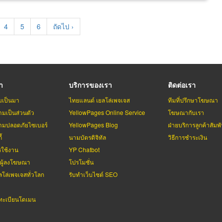
e
Page
4
Page
5
Page
6
Next
ถัดไป ›
page
รา
บริการของเรา
ติดต่อเรา
มเป็นมา
ไทยแลนด์ เยลโล่เพจเจส
ทีมที่ปรึกษาโฆษณา
มเป็นส่วนตัว
YellowPages Online Service
โฆษณากับเรา
มปลอดภัยไซเบอร์
YellowPages Blog
ฝ่ายบริการลูกค้าสัมพั
้
นามบัตรดิจิทัล
วิธีการชำระเงิน
รใช้งาน
YP Chatbot
บผู้ลงโฆษณา
โปรโมชั่น
ลโล่เพจเจสทั่วโลก
รับทำเว็บไซต์ SEO
ะเบียนโดเมน