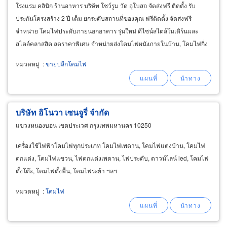
โรงแรม คลินิก ร้านอาหาร บริษัท โชว์รูม วัด อุโบสถ จัดส่งฟรี ติดตั้ง รับ
ประกันโครงสร้าง 2 ปี เต็ม ยกระดับสถานที่ของคุณ ฟรีติดตั้ง จัดส่งฟรี
จำหน่าย โคมไฟประดับภายนอกอาคาร รุ่นใหม่ ดีไซน์สไตล์โมเดิร์นและ
สไตล์คลาสสิค ลดราคาพิเศษ จำหน่ายส่งโคมไฟผนังภายในบ้าน, โคมไฟกิ่ง
นอกบ้าน outdoor
lamp
หมวดหมู่
:
ขายปลีกโคมไฟ
บริษัท อิโนวา เซนจูรี่ จำกัด
แขวงหนองบอน เขตประเวศ กรุงเทพมหานคร 10250
เครื่องใช้ไฟฟ้าโคมไฟทุกประเภท โคมไฟเพดาน, โคมไฟแต่งบ้าน, โคมไฟ
ตกแต่ง, โคมไฟแขวน, ไฟตกแต่งเพดาน, ไฟประดับ, ดาวน์ไลน์ led, โคมไฟ
ตั้งโต๊ะ, โคมไฟตั้งพื้น, โคมไฟระย้า ฯลฯ
หมวดหมู่
:
โคมไฟ