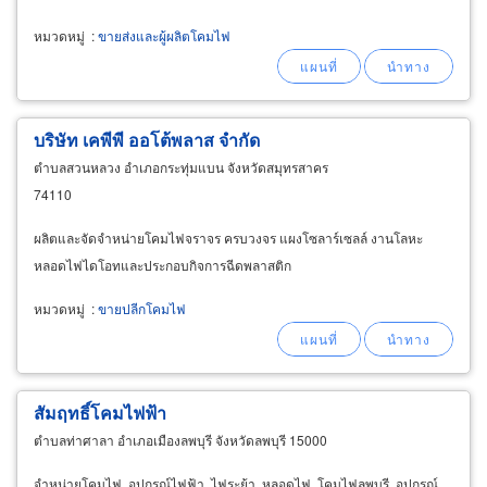
ประติมากรรม,ประติมากรรมเสาหงส์,ประติมากรรมเสากินรี,ประติมากรรมเสา
หมวดหมู่
:
ขายส่งและผู้ผลิตโคมไฟ
ช้าง,เสาไฟหงส์
บริษัท เคพีพี ออโต้พลาส จำกัด
ตำบลสวนหลวง อำเภอกระทุ่มแบน จังหวัดสมุทรสาคร
74110
ผลิตและจัดจำหน่ายโคมไฟจราจร ครบวงจร แผงโซลาร์เซลล์ งานโลหะ
หลอดไฟไดโอทและประกอบกิจการฉีดพลาสติก
หมวดหมู่
:
ขายปลีกโคมไฟ
สัมฤทธิ์โคมไฟฟ้า
ตำบลท่าศาลา อำเภอเมืองลพบุรี จังหวัดลพบุรี 15000
จำหน่ายโคมไฟ, อุปกรณ์ไฟฟ้า, ไฟระย้า, หลอดไฟ, โคมไฟลพบุรี, อุปกรณ์