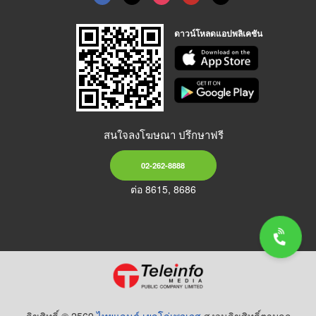
ดาวน์โหลดแอปพลิเคชัน
สนใจลงโฆษณา ปรึกษาฟรี
02-262-8888
ต่อ 8615, 8686
ลิขสิทธิ์ © 2569
ไทยแลนด์ เยลโล่เพจเจส
สงวนลิขสิทธิ์ตามกฏ