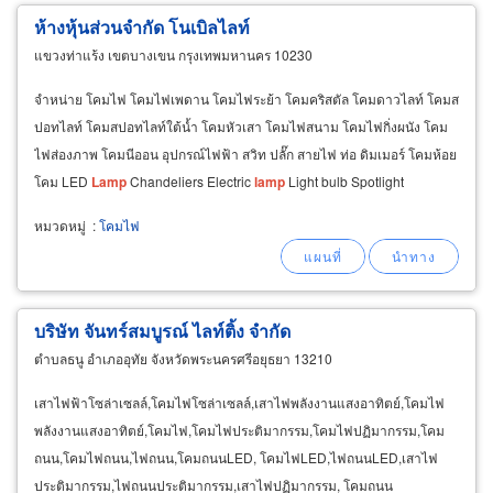
ห้างหุ้นส่วนจำกัด โนเบิลไลท์
แขวงท่าแร้ง เขตบางเขน กรุงเทพมหานคร 10230
จำหน่าย โคมไฟ โคมไฟเพดาน โคมไฟระย้า โคมคริสตัล โคมดาวไลท์ โคมส
ปอทไลท์ โคมสปอทไลท์ใต้น้ำ โคมหัวเสา โคมไฟสนาม โคมไฟกิ่งผนัง โคม
ไฟส่องภาพ โคมนีออน อุปกรณ์ไฟฟ้า สวิท ปลั๊ก สายไฟ ท่อ ดิมเมอร์ โคมห้อย
โคม LED
Lamp
Chandeliers Electric
lamp
Light bulb Spotlight
หมวดหมู่
:
โคมไฟ
บริษัท จันทร์สมบูรณ์ ไลท์ติ้ง จำกัด
ตำบลธนู อำเภออุทัย จังหวัดพระนครศรีอยุธยา 13210
เสาไฟฟ้าโซล่าเซลล์,โคมไฟโซล่าเซลล์,เสาไฟพลังงานแสงอาทิตย์,โคมไฟ
พลังงานแสงอาทิตย์,โคมไฟ,โคมไฟประติมากรรม,โคมไฟปฏิมากรรม,โคม
ถนน,โคมไฟถนน,ไฟถนน,โคมถนนLED, โคมไฟLED,ไฟถนนLED,เสาไฟ
ประติมากรรม,ไฟถนนประติมากรรม,เสาไฟปฏิมากรรม, โคมถนน