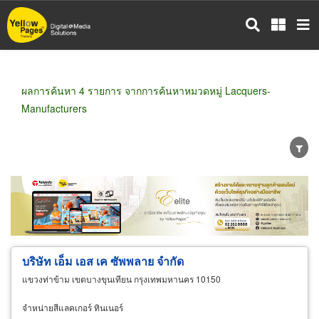
ข้าม
ไป
ยัง
เนื้อหา
หลัก
ผลการค้นหา 4 รายการ จากการค้นหาหมวดหมู่ Lacquers-
Manufacturers
ขายส่ง
ขายปลีก
ผู้ผลิต
ตัวแทนจัดจำหน่าย
ผู้ส่งออก/นำเข้า
ธุรกิจบริการ
บริษัท เอ็ม เอส เค ซัพพลาย จำกัด
แขวงท่าข้าม เขตบางขุนเทียน กรุงเทพมหานคร 10150
จำหน่ายสีแลคเกอร์ ทินเนอร์