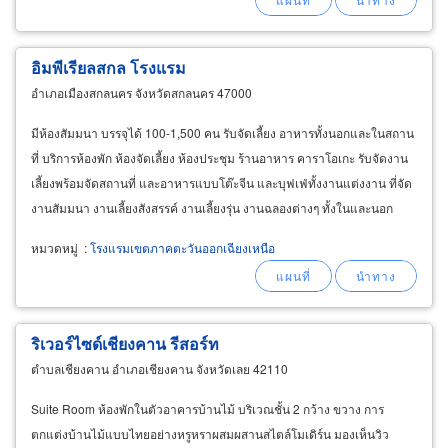
อิมพีเรียลสกล โรงแรม
อำเภอเมืองสกลนคร จังหวัดสกลนคร 47000
มีห้องสัมมนา บรรจุได้ 100-1,500 คน รับจัดเลี้ยง อาหารทั้งนอกและในสถาน
ที่ บริการห้องพัก ห้องจัดเลี้ยง ห้องประชุม ร้านอาหาร คาราโอเกะ รับจัดงาน
เลี้ยงพร้อมจัดสถานที่ และอาหารแบบโต๊ะจีน และบุฟเฟ่ทั้งงานแต่งงาน ที่จัด
งานสัมมนา งานเลี้ยงสังสรรค์ งานเลี้ยงรุ่น งานฉลองต่างๆ ทั้งในและนอก
สถานที่พร้อมตกแต่งสถานที่จัดงาน
หมวดหมู่
:
โรงแรมเขตภาคตะวันออกเฉียงเหนือ
ริเวอร์ไซด์เชียงคาน รีสอร์ท
ตำบลเชียงคาน อำเภอเชียงคาน จังหวัดเลย 42110
Suite Room ห้องพักในตัวอาคารบ้านไม้ บริเวณชั้น 2 กว้าง ขวาง การ
ตกแต่งบ้านไม้แบบไทยอย่างหรูหราผสมผสานสไตล์โมเดิร์น มองเห็นวิว