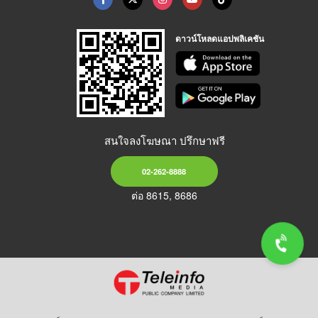
ดาวน์โหลดแอปพลิเคชัน
สนใจลงโฆษณา ปรึกษาฟรี
02-262-8888
ต่อ 8615, 8686