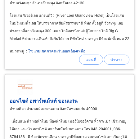
ตำบลวังสะพุง อำเภอวังสะพุง จังหวัดเลย 42130
โรงแรม ริเวอร์เลย แกรนด์วิว (River Loei Grandview Hotel) เป็นโรงแรม
ใหม่ริมแม่น้ำเลย ให้บรรยากาศสัมผัสธรรมชาติ ที่พัก ตั้งอยู่ที่ วังสะพุง เลย
ห่างจากสี่แยกวังสะพุง 300 เมตร ใกล้สถานีขนส่งผู้โดยสาร ใกล้ Big C
Market ที่สามารถเดินเท้าถึงกันได้ง่าย ที่พักใหม่ ราคาถูก มีห้องพักทั้งหมด 22
ห้อง สิ่งอำนวยความสะดวกในห้องพักครบ
หมวดหมู่
:
โรงแรมเขตภาคตะวันออกเฉียงเหนือ
ออฟไซด์ อพาร์ทเม้นท์ ขอนแก่น
ตำบลศิลา อำเภอเมืองขอนแก่น จังหวัดขอนแก่น 40000
เพื่อนแนะนำ หอพักใหม่ ห้องพักใหม่ เฟอร์นิเจอร์ครบ หิ้วกระเป๋า เข้ามาอยู่
ได้เลย แนะนำ ออฟไซด์ อพาร์ทเม้นท์ ขอนแก่น โทร 043-204001, 086-
8794188 มี ห้องพักรายเดือน ราคาถูกมีที่จอดรถ จอดมอไซค์ แยกกันอยู่ใต้