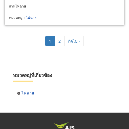
ถ่านไฟฉาย
หมวดหมู่
:
ไฟฉาย
Pagination
Current
1
Page
2
Next
ถัดไป ›
page
page
หมวดหมู่ที่เกี่ยวข้อง
ไฟฉาย