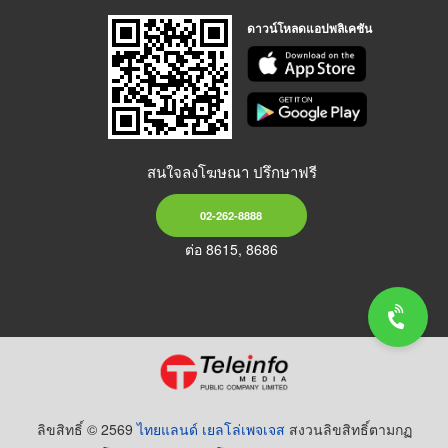
ดาวน์โหลดแอปพลิเคชัน
สนใจลงโฆษณา ปรึกษาฟรี
02-262-8888
ต่อ 8615, 8686
ลิขสิทธิ์ © 2569
ไทยแลนด์ เยลโล่เพจเจส
สงวนลิขสิทธิ์ตามกฏ