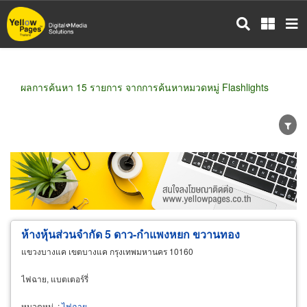
ข้าม
ไป
ยัง
เนื้อหา
หลัก
ผลการค้นหา 15 รายการ จากการค้นหาหมวดหมู่ Flashlights
ขายส่ง
ขายปลีก
ผู้ผลิต
ตัวแทนจัดจำหน่าย
ผู้ส่งออก/นำเข้า
ธุรกิจบริการ
ห้างหุ้นส่วนจำกัด 5 ดาว-กำแพงหยก ขวานทอง
แขวงบางแค เขตบางแค กรุงเทพมหานคร 10160
ไฟฉาย, แบตเตอร์รี่
หมวดหมู่
:
ไฟฉาย