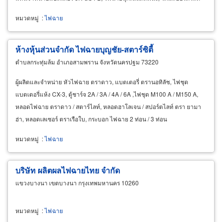
หมวดหมู่
:
ไฟฉาย
ห้างหุ้นส่วนจำกัด ไฟฉายบุญชัย-สตาร์ซิตี้
ตำบลกระทุ่มล้ม อำเภอสามพราน จังหวัดนครปฐม 73220
ผู้ผลิตและจำหน่าย หัวไฟฉาย ตราดาว, แบตเตอรี่ ตรานอทิลัช, ไฟชุด
แบตเตอรี่แห้ง CX-3, ตู้ชาร์จ 2A / 3A / 4A / 6A ,ไฟชุด M100 A / M150 A,
หลอดไฟฉาย ตราดาว / สตาร์ไลท์, หลอดฮาโลเจน / สปอร์ตไลท์ ตรา ยามา
ฮ่า, หลอดเลเซอร์ ตราเรือใบ, กระบอก ไฟฉาย 2 ท่อน / 3 ท่อน
หมวดหมู่
:
ไฟฉาย
บริษัท ผลิตผลไฟฉายไทย จำกัด
แขวงบางนา เขตบางนา กรุงเทพมหานคร 10260
หมวดหมู่
:
ไฟฉาย