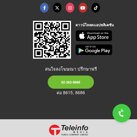
ดาวน์โหลดแอปพลิเคชัน
สนใจลงโฆษณา ปรึกษาฟรี
02-262-8888
ต่อ 8615, 8686