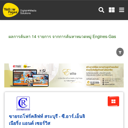
ข้าม
ไป
ยัง
เนื้อหา
หลัก
ผลการค้นหา 14 รายการ จากการค้นหาหมวดหมู่ Engines-Gas
ขายส่ง
ขายปลีก
ผู้ผลิต
ตัวแทนจัดจำหน่าย
ผู้ส่งออก/นำเข้า
ธุรกิจบริการ
ขายรถโฟร์คลิฟท์ สระบุรี - ซี.อาร์.เอ็นจิ
เนียริ่ง แอนด์ เซอร์วิส