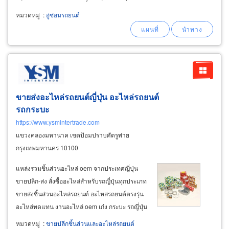
evp-500, แม็พเซ็นเซอร์ bosch map sensor, กรอง
หมวดหมู่
:
อู่ซ่อมรถยนต์
แก๊ส prins keihin filter, สวิตช์แก๊ส prins auto
switch
gas
ขายส่งอะไหล่รถยนต์ญี่ปุ่น อะไหล่รถยนต์
รถกระบะ
https://www.ysmintertrade.com
แขวงคลองมหานาค เขตป้อมปราบศัตรูพ่าย
กรุงเทพมหานคร 10100
แหล่งรวมชิ้นส่วนอะไหล่ oem จากประเทศญี่ปุ่น
ขายปลีก-ส่ง สั่งซื้ออะไหล่สำหรับรถญี่ปุ่นทุกประเภท
ขายส่งชิ้นส่วนอะไหล่รถยนต์ อะไหล่รถยนต์ตรงรุ่น
อะไหล่ทดแทน งานอะไหล่ oem เก๋ง กระบะ รถญี่ปุ่น
toyota, honda, isuzu, mitsubishi, nissan,
หมวดหมู่
:
ขายปลีกชิ้นส่วนและอะไหล่รถยนต์