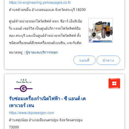
https://cr-engineering.yellowpages.co.th
ตำบลห้วยขมิ้น อำเภอหนองแค จังหวัดสระบุรี 18230
ศูนย์จำหน่ายรถยกโฟร์คลิฟท์ หจก. ซีอาร์ เอ็นจิเนีย
ริ่ง แอนด์ เซอร์วิส เป็นศูนย์บริการรถโฟร์คลิฟท์มือ
สอง สระบุรี และเป็นศูนย์จำหน่ายรถโฟร์คลิฟท์ ทั้ง
ชนิดเครื่องยนต์ดีเซลเครื่องยนต์เบนซิน, และรับติด
ตั้งแก๊ส lpgให้กับโฟร์คลิฟท์ บริการโฟร์คลิฟท์ให้
หมวดหมู่
:
ผู้ขายและบริการรถยก
เช่า บริการซ่อมรถยกโฟร์คลิฟท์ ซ่อมนอกสถานที่
ขายยางตันรับเปลี่ยนล้อยางตันรถยกโฟร์คลิฟท์
รับซ่อมเครื่องกำเนิดไฟฟ้า - ซี แอนด์ เค
เพาเวอร์ เจน
https://www.ckpowergen.com
ตำบลทุ่งน้อย อำเภอเมืองนครปฐม จังหวัดนครปฐม
73000