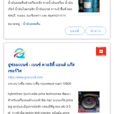
น้ำมันหล่อลื่นหัวเครื่องกลึง ขายน้ำมันเครื่อง น้ำมัน
เกียร์ น้ำมันไฮดรอลิก น้ำมันเบรค จาระบี พื้นที่ eec
ชลบุรี, ระยอง, ฉะเชิงเทรา และ สมุทรปราการ
คลิกดูรายการผลิตภัณฑ์น้ำมันหล่อลื่น ที่เราเป็น
หมวดหมู่
:
น้ำมันหล่อลื่น
ตัวแทนจำหน่าย ขายส่ง ขายปลีก
อู่ซ่อมเบนซ์ - เบนซ์ ควอลิตี้ แอนด์ แก๊ส
เซอร์วิส
https://www.อู่รถเบนซ์.com
แขวงบางซื่อ เขตบางซื่อ กรุงเทพมหานคร 10800
hybrid/hev รุ่นประหยัด prins technomax พัฒนา
สำหรับเครื่องยนต์ระบบหัวฉีด mpi ระบบแก๊ส prins
lpg ทุกรุ่นจะมีอุปกรณ์หลัก กล่องอีซียู ecu afc-3.0
di, รางหัวฉีด keihin kh9 injector, หม้อต้ม prins