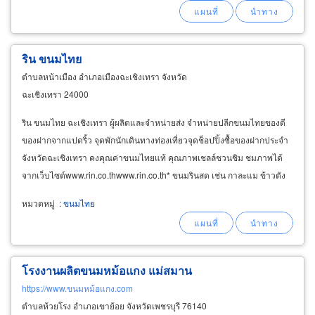
ริน ขนมไทย
ตำบลหน้าเมือง อำเภอเมืองฉะเชิงเทรา จังหวัด
ฉะเชิงเทรา 24000
ริน ขนมไทย ฉะเชิงเทรา ผู้ผลิตและจำหน่ายส่ง จำหน่ายปลีกขนมไทยของดี
ของฝากจากแปดริ้ว จุดพักนักเดินทางท่องเที่ยวจุดช็อปปิ้งซื้อของฝากประจำ
จังหวัดฉะเชิงเทรา คงคุณค่าขนมไทยแท้ คุณภาพเชลล์ชวนชิม ชมภาพได้
จากเว็บไซต์www.rin.co.thwww.rin.co.th* ขนมรินสด เช่น กาละแม ข้าวตัง
ขนมชั้น ฝอยทองคำ ฝอยเงิน ฝอยทองแพ ทองหยอด
หมวดหมู่
:
ขนมไทย
โรงงานผลิตขนมหม้อแกง แม่สมาน
https://www.ขนมหม้อแกง.com
ตำบลห้วยโรง อำเภอเขาย้อย จังหวัดเพชรบุรี 76140