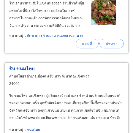
ร้านอาหารตามสั่งในเขตหนองจอก ร้านข้าวต้มกุ๊ย
อพอลโล่ ที่นี่เราใส่ใจทุกรายละเอียดในการทำ
อาหาร ไม่ว่าจะเป็นการคัดสรรวัตถุดิบสดใหม่ทุก
วัน การปรุงอาหารด้วยความพิถีพิถัน รวมถึงการ
บริการที่เป็นกันเอง เหมาะสำหรับคนที่ต้องการ
หมวดหมู่
:
ภัตตาคาร ร้านอาหารและสวนอาหาร
อาหารจานด่วนแต่อร่อย ไม่ว่าจะเป็นข้าวผัด ผัด
กระเพรา ผัดไทย หรือเมนูปลา เรามีให้เลือกหลาก
หลาย
ริน ขนมไทย
ตำบลโสธร อำเภอเมืองฉะเชิงเทรา จังหวัดฉะเชิงเทรา
24000
ริน ขนมไทย ฉะเชิงเทรา ผู้ผลิตและจำหน่ายส่ง จำหน่ายปลีกขนมไทยของดี
ของฝากจากแปดริ้ว จุดพักนักเดินทางท่องเที่ยวจุดช็อปปิ้งซื้อของฝากประจำ
จังหวัดฉะเชิงเทรา คงคุณค่าขนมไทยแท้ คุณภาพเชลล์ชวนชิม ชมภาพได้
จากเว็บไซต์www.rin.co.thwww.rin.co.th* ขนมรินสด เช่น กาละแม ข้าวตัง
ขนมชั้น ฝอยทองคำ ฝอยเงิน ฝอยทองแพ ทองหยอด
หมวดหมู่
:
ขนมไทย