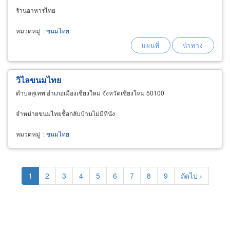
ร้านอาหารไทย
หมวดหมู่
:
ขนมไทย
วิไลขนมไทย
ตำบลสุเทพ อำเภอเมืองเชียงใหม่ จังหวัดเชียงใหม่ 50100
จำหน่ายขนมไทยชื้อกลับบ้านไม่มีที่นั่ง
หมวดหมู่
:
ขนมไทย
Pagination
Current
1
Page
2
Page
3
Page
4
Page
5
Page
6
Page
7
Page
8
Page
9
Next
ถัดไป ›
page
page