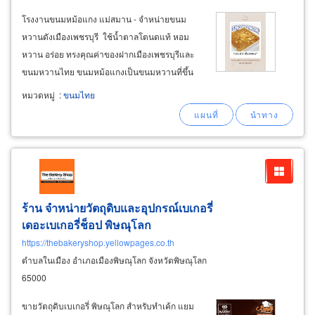
โรงงานขนมหม้อแกง แม่สมาน - จำหน่ายขนม
หวานดังเมืองเพชรบุรี ใช้น้ำตาลโตนดแท้ หอม
หวาน อร่อย ทรงคุณค่าของฝากเมืองเพชรบุรีและ
ขนมหวานไทย ขนมหม้อแกงเป็นขนมหวานที่ขึ้น
ชื่อของเมืองเพชร เพราะเป็นถิ่นน้ำตาลโตนด ซึ่ง
หมวดหมู่
:
ขนมไทย
เป็นส่วนประกอบสำคัญ ที่ทำให้ขนมหม้อแกงเมือง
เพชร หอม อร่อย จนเป็นที่ยอมรับของคนทั่วไปว่า
"ขนมหม้อแกงเมืองเพชร
ร้าน จำหน่ายวัตถุดิบและอุปกรณ์เบเกอรี่
เดอะเบเกอรี่ช็อป พิษณุโลก
https://thebakeryshop.yellowpages.co.th
ตำบลในเมือง อำเภอเมืองพิษณุโลก จังหวัดพิษณุโลก
65000
ขายวัตถุดิบเบเกอรี่ พิษณุโลก สำหรับทำเค้ก แยม