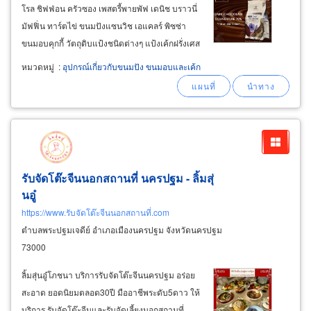
โรล ชิฟฟ่อน ครัวซอง เพสตรี้พายพัฟ เดนิช บราวนี่
มัฟฟิ่น ทาร์ตไข่ ขนมปังแซนวิช เอแคลร์ พิซซ่า
ขนมอบคุกกี้ วัตถุดิบแป้งชนิดต่างๆ แป้งเค้กฝรั่งเศส
t45, t55, แป้งไรย์ t170 แป้งขนมปังญี่ปุ่น แป้ง
หมวดหมู่
:
อุปกรณ์เกี่ยวกับขนมปัง ขนมอบและเค้ก
ขนมปังเกาหลี แป้งมะพร้าว แป้งทอดทำขนม ยีสต์
เฟอร์มิพัน แพตโก้
รับจัดโต๊ะจีนนอกสถานที่ นครปฐม - ลิ้มสุ่
นอู๋
https://www.รับจัดโต๊ะจีนนอกสถานที่.com
ตำบลพระปฐมเจดีย์ อำเภอเมืองนครปฐม จังหวัดนครปฐม
73000
ลิ้มสุ่นอู๋โภชนา บริการรับจัดโต๊ะจีนนครปฐม อร่อย
สะอาด ยอดนิยมตลอด30ปี มืออาชีพระดับ5ดาว ให้
บริการ รับจัดโต๊ะจีนและรับจัดเลี้ยงนอกสถานที่