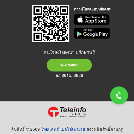
ดาวน์โหลดแอปพลิเคชัน
สนใจลงโฆษณา ปรึกษาฟรี
02-262-8888
ต่อ 8615, 8686
ลิขสิทธิ์ © 2569
ไทยแลนด์ เยลโล่เพจเจส
สงวนลิขสิทธิ์ตามกฏ