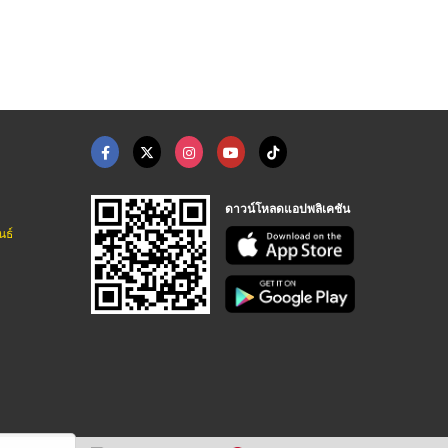
ดาวน์โหลดแอปพลิเคชัน
นธ์