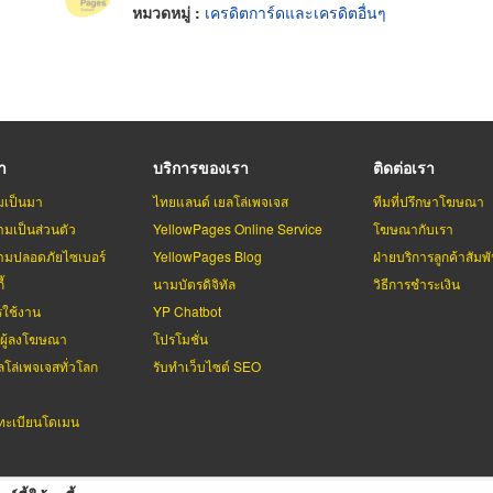
หมวดหมู่ :
เครดิตการ์ดและเครดิตอื่นๆ
รา
บริการของเรา
ติดต่อเรา
มเป็นมา
ไทยแลนด์ เยลโล่เพจเจส
ทีมที่ปรึกษาโฆษณา
มเป็นส่วนตัว
YellowPages Online Service
โฆษณากับเรา
มปลอดภัยไซเบอร์
YellowPages Blog
ฝ่ายบริการลูกค้าสัมพั
้
นามบัตรดิจิทัล
วิธีการชำระเงิน
รใช้งาน
YP Chatbot
บผู้ลงโฆษณา
โปรโมชั่น
ลโล่เพจเจสทั่วโลก
รับทำเว็บไซต์ SEO
ะเบียนโดเมน