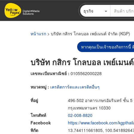
ข้าม
ธุรกิจ
ไป
ยัง
เนื้อหา
หลัก
หน้าแรก
> บริษัท กสิกร โกลบอล เพย์เมนต์ จำกัด (KGP)
หากคุณเป็นเจ้าของกิจการนี้ ต
บริษัท กสิกร โกลบอล เพย์เมนต
เลขทะเบียนพาณิชย์ :
0105562000228
หมวดหมู่ :
เครดิตการ์ดและเครดิตอื่นๆ
ที่อยู่
496-502 อาคารเกษรอัมรินทร์ ชั้น 5 
กรุงเทพมหานคร 10330
โทรศัพท์
02-008-8820
Facebook
https://www.facebook.com/kgpthai
พิกัด
13.744111661805, 100.54189264