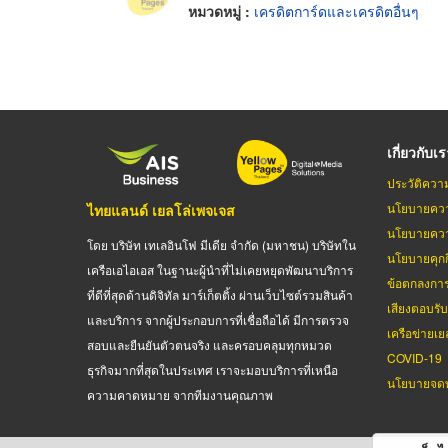
หมวดหมู่ :
เครดิตการ์ดและเครดิตอื่นๆ
เกี่ยวกับเ
ประวัติควา
นโยบายควา
ไทยแลนด์ เยลโล่เพจเจส
นโยบายควา
โดย บริษัท เทเลอินโฟ มีเดีย จำกัด (มหาชน) บริษัทใน
นโยบายคุกกี
เครือเอไอเอส ในฐานะผู้นำที่ไม่เคยหยุดพัฒนาบริการ
ข้อตกลงกา
ที่ดีที่สุดด้านดิจิทัล มาร์เก็ตติ้ง ผ่านเว็บไซต์รวมสินค้า
เสียงตอบรั
และบริการ จากผู้ประกอบการที่เชื่อถือได้ มีการตรวจ
เครือข่ายเย
สอบและยืนยันตัวตนจริง และครอบคลุมทุกหมวด
COVID-19
ธุรกิจมากที่สุดในประเทศ เราจะมอบบริการที่เหนือ
นโยบายจดท
ความคาดหมาย จากทีมงานคุณภาพ