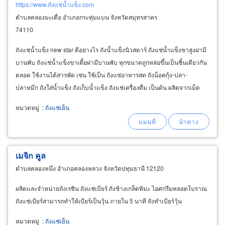
https://www.ถังแช่น้ำแข็ง.com
ตำบลคลองมะเดื่อ อำเภอกระทุ่มแบน จังหวัดสมุทรสาคร
74110
ถังแช่น้ำแข็ง new star ดีอย่างไร ถังน้ำแข็งนิวสตาร์ ถังแช่น้ำแข็งขาสูงฝามี
บานพับ ถังแช่น้ำแข็งขาเตี้ยฝามีบานพับ ทุกขนาดถูกหล่อขึ้นเป็นชิ้นเดียวกัน
ตลอด ใช้งานได้สารพัด เช่น ใช้เป็น ถังแช่อาหารสด ถังน็อคกุ้ง-ปลา-
ปลาหมึก ถังใส่น้ำแข็ง ถังเก็บน้ำแข็ง ถังแช่เครื่องดื่ม เป็นต้น ผลิตจากเม็ด
พลาสติกโพลีเอทีลิน
หมวดหมู่
:
ถังแช่เย็น
เมจิก คูล
ตำบลคลองหนึ่ง อำเภอคลองหลวง จังหวัดปทุมธานี 12120
ผลิตและจำหน่ายถังเรซิน ถังแช่เบียร์ ถังช้างเกล็ดหิมะ ไอศกรีมหลอดโบราณ
ถังแช่เบียร์สามารถทำให้เบียร์เป็นวุ้น ภายใน 5 นาที ถังทำเบียร์วุ้น
หมวดหมู่
:
ถังแช่เย็น