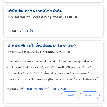
บริษัท ซินเทอร์ พลาสท์ไทย จำกัด
แขวงคลองต้นไทร เขตคลองสาน กรุงเทพมหานคร 10600
หมวดหมู่
:
ถังแช่เย็น
จำหน่ายพัดลมไอเย็น พัดลมฟาร์ม ราคาส่ง
แขวงอ่อนนุช เขตสวนหลวง กรุงเทพมหานคร 10250
ขายส่งพัดลมไอเย็น super wind ราคาส่ง พัดลมไอเย็น evaporative air
cool รุ่น sw18000, sw25000, sw30000, sw40000 ลดอุณหภูมิภายใน
โรงงาน-โรงเรือนได้ 4°c-15°c ขึ้นอยู่กับขนาดของเครื่องและอุณหภูมิสะสม
ภายในโรงงาน-โรงเรือน ลดอุณหภูมิด้วยการระเหยของน้ำแบบไม่มีละอองน้ำ
ด้วยแผงทำความเย็น cooling
หมวดหมู่
:
พัดลมเป่าอากาศสำหรับอุตสาหกรรม