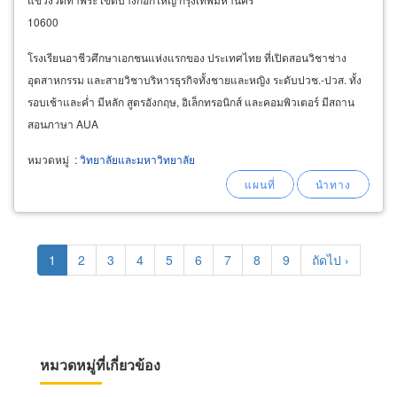
10600
โรงเรียนอาชีวศึกษาเอกชนแห่งแรกของ ประเทศไทย ที่เปิดสอนวิชาช่าง
อุตสาหกรรม และสายวิชาบริหารธุรกิจทั้งชายและหญิง ระดับปวช.-ปวส. ทั้ง
รอบเช้าและค่ำ มีหลัก สูตรอังกฤษ, อิเล็กทรอนิกส์ และคอมพิวเตอร์ มีสถาน
สอนภาษา AUA
หมวดหมู่
:
วิทยาลัยและมหาวิทยาลัย
Pagination
Current
1
Page
2
Page
3
Page
4
Page
5
Page
6
Page
7
Page
8
Page
9
Next
ถัดไป ›
page
page
หมวดหมู่ที่เกี่ยวข้อง