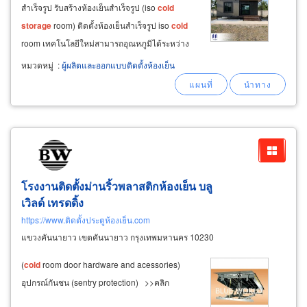
สำเร็จรูป รับสร้างห้องเย็นสำเร็จรูป (iso
cold
storage
room) ติดตั้งห้องเย็นสำเร็จรูป iso
cold
room เทคโนโลยีใหม่สามารถอุณหภูมิได้ระหว่าง
-40°c ถึง +25°c มีระบบประหยัดพลังงานและระบบ
หมวดหมู่
:
ผู้ผลิตและออกแบบติดตั้งห้องเย็น
defrost on demand ตัดปัญหาเรื่องละลายน้ำแข็ง
ภายในห้องเย็น ติดตั้งด้วยผนังฉนวน
โรงงานติดตั้งม่านริ้วพลาสติกห้องเย็น บลู
เวิลด์ เทรดดิ้ง
https://www.ติดตั้งประตูห้องเย็น.com
แขวงคันนายาว เขตคันนายาว กรุงเทพมหานคร 10230
(
cold
room door hardware and acessories)
อุปกรณ์กันชน (sentry protection) >>คลิก