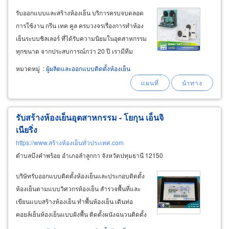
รับออกแบบและสร้างห้องเย็น บริการครบจบตลอด
การใช้งาน กรีน เทค คูล ครบวงจรเรื่องการทำห้อง
เย็นระบบชิลเลอร์ ที่ได้รับความนิยมในอุตสาหกรรม
ทุกขนาด จากประสบการณ์กว่า 20 ปี เรามีทีม
วิศวกรและทีมงานมืออาชีพพร้อมให้บริการสร้าง
หมวดหมู่
:
ผู้ผลิตและออกแบบติดตั้งห้องเย็น
ห้องเย็นอย่างครบวงจร ตอบโจทย์เมื่อค้นหาบริษัทที่
มีบริการรับออกแบบห้องเย็น รับสร้างและติดตั้งห้อง
เย็นราคาถูกและราคาตามงบประมาณที่ต้องการ
รับสร้างห้องเย็นอุตสาหกรรม - โยกุน เอ็นจิ
เนียริ่ง
https://www.สร้างห้องเย็นทั่วประเทศ.com
ตำบลบึงคำพร้อย อำเภอลำลูกกา จังหวัดปทุมธานี 12150
บริษัทรับออกแบบติดตั้งห้องเย็นและประกอบติดตั้ง
ห้องเย็นตามแบบวิศวกรห้องเย็น สำรวจพื้นที่และ
เขียนแบบสร้างห้องเย็น ทำพื้นห้องเย็น เดินท่อ
คอยล์เย็นห้องเย็นแบบฝังพื้น ติดตั้งผนังฉนวนติดตั้ง
เพดานฉนวนและติดตั้งประตูห้องเย็น ติดตั้งโคมไฟ