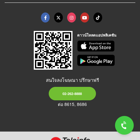
ดาวน์โหลดแอปพลิเคชัน
สนใจลงโฆษณา ปรึกษาฟรี
02-262-8888
ต่อ 8615, 8686