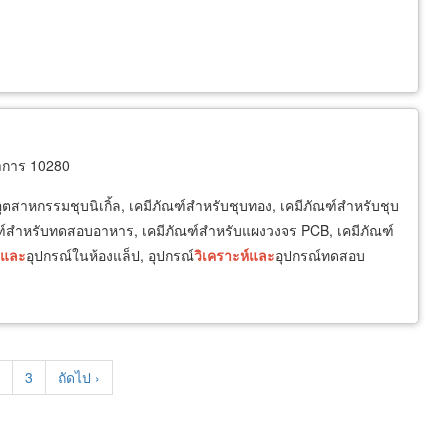
าการ 10280
ุตสาหกรรมชุบนิเกิ้ล, เคมีภัณฑ์สำหรับชุบทอง, เคมีภัณฑ์สำหรับชุบ
ัณฑ์สำหรับทดสอบอาหาร, เคมีภัณฑ์สำหรับแผงวงจร PCB, เคมีภัณฑ์
และ
อุปกรณ์ในห้องแล็ป, อุปกรณ์
วิเคราะห์
และ
อุปกรณ์ทดสอบ
t
age
Page
3
Next
ถัดไป ›
page