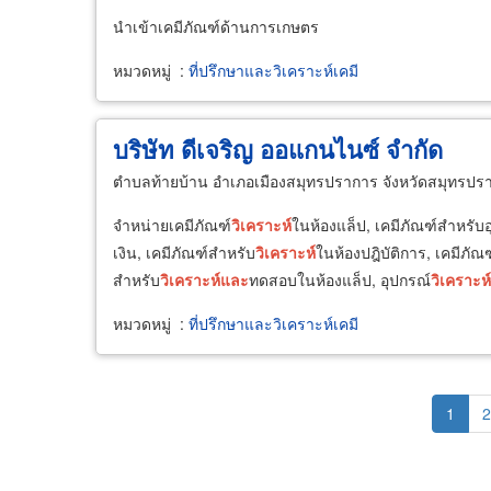
นำเข้าเคมีภัณฑ์ด้านการเกษตร
หมวดหมู่
:
ที่ปรึกษาและวิเคราะห์เคมี
บริษัท ดีเจริญ ออแกนไนซ์ จำกัด
ตำบลท้ายบ้าน อำเภอเมืองสมุทรปราการ จังหวัดสมุทรปร
จำหน่ายเคมีภัณฑ์
วิเคราะห์
ในห้องแล็ป, เคมีภัณฑ์สำหรับอ
เงิน, เคมีภัณฑ์สำหรับ
วิเคราะห์
ในห้องปฎิบัติการ, เคมีภ
สำหรับ
วิเคราะห์
และ
ทดสอบในห้องแล็ป, อุปกรณ์
วิเคราะห์
หมวดหมู่
:
ที่ปรึกษาและวิเคราะห์เคมี
Pagination
Curren
1
P
2
page