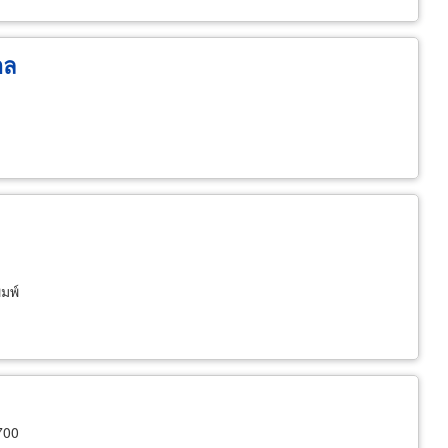
อล
มพ์
700