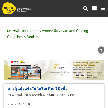
ข้าม
ไป
ยัง
เนื้อหา
หลัก
ผลการค้นหา 1 รายการ จากการค้นหาหมวดหมู่ Catalog
Compilers & Dealers
ขายส่ง
ขายปลีก
ผู้ผลิต
ตัวแทนจัดจำหน่าย
ผู้ส่งออก/นำเข้า
ธุรกิจบริการ
ห้างหุ้นส่วนจำกัด ไอริณ ดิสทริบิวชั่น
แขวงแสมดำ เขตบางขุนเทียน กรุงเทพมหานคร 10150
แจกแผ่นพับ ใบปลิว