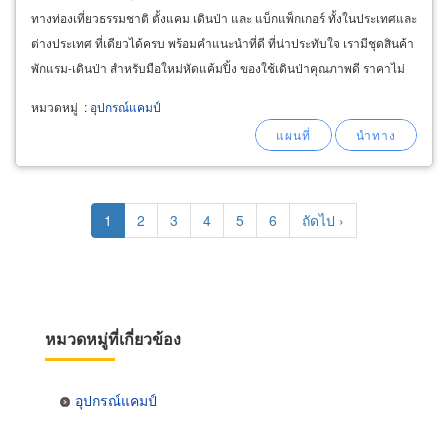
ทางท่องเที่ยวธรรมชาติ ตั้งแคม เดินป่า และ แบ็กแพ็กเกอร์ ทั้งในประเทศและ
ต่างประเทศ ที่เดียวได้ครบ พร้อมคำแนะนำที่ดี ที่น่าประทับใจ เรามีชุดสินค้า
พักแรม-เดินป่า สำหรับมือใหม่หัดแค้มปิ้ง ของใช้เดินป่าคุณภาพดี ราคาไม่
แพง เพื่อสร้างประสบการณ์การใช้ชีวิต
หมวดหมู่
:
อุปกรณ์แคมป์
Pagination
Current
1
Page
2
Page
3
Page
4
Page
5
Page
6
Next
ถัดไป ›
page
page
หมวดหมู่ที่เกี่ยวข้อง
อุปกรณ์แคมป์