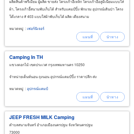
ผลิตสินค้าพรีเมี่ยม ผู้ผลิต ขายส่ง โครงเก้าอี้เหล็ก โครงเก้าอี้อลูมิเนียมแบบใส่
ผ้า, โครงเก้าอี้สนามพับเก็บได้ สำหรับแคมป์ปิ้ง พักแรม อุปกรณ์เดินป่า โครง
โต๊ะกลาง # 403 แบบใส่ผ้าพับเก็บได้ ผลิต เตียงสนาม
หมวดหมู่
:
เฟอร์นิเจอร์
Camping
In TH
แขวงดอกไม้ เขตประเวศ กรุงเทพมหานคร 10250
จำหน่ายเต็นท์นอน ถุงนอน อุปกรณ์แคมป์ปิ้ง ราคาปลีก-ส่ง
หมวดหมู่
:
อุปกรณ์แคมป์
JEEP FRESH MILK
Camping
ตำบลสนามจันทร์ อำเภอเมืองนครปฐม จังหวัดนครปฐม
73000