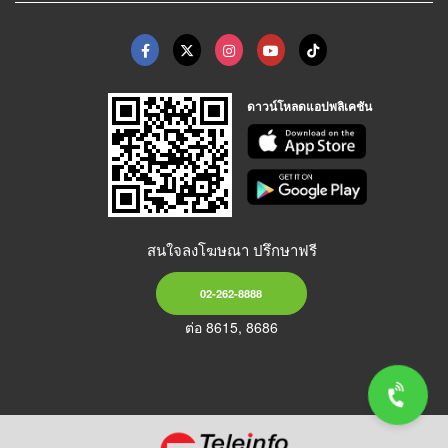
ดาวน์โหลดแอปพลิเคชัน
สนใจลงโฆษณา ปรึกษาฟรี
02-262-8888
ต่อ 8615, 8686