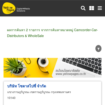
ข้าม
ไป
ยัง
เนื้อหา
หลัก
ผลการค้นหา 2 รายการ จากการค้นหาหมวดหมู่ Camcorder-Car-
Distributors & WholeSale
ขายส่ง
ขายปลีก
ผู้ผลิต
ตัวแทนจัดจำหน่าย
ผู้ส่งออก/นำเข้า
ธุรกิจบริการ
บริษัท โซดาสไปซี่ จำกัด
แขวงราษฎร์บูรณะ เขตราษฎร์บูรณะ กรุงเทพมหานคร
10140