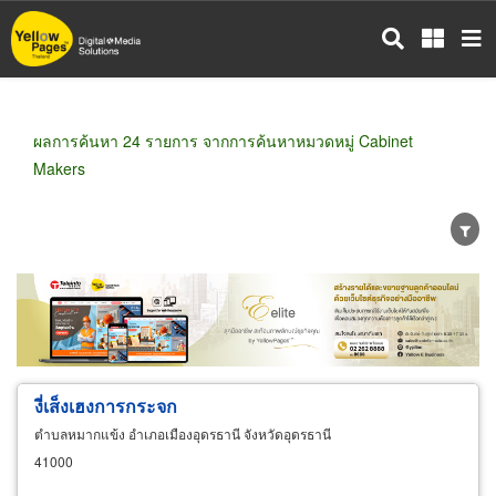
ข้าม
ไป
ยัง
เนื้อหา
หลัก
ผลการค้นหา 24 รายการ จากการค้นหาหมวดหมู่ Cabinet
Makers
ขายส่ง
ขายปลีก
ผู้ผลิต
ตัวแทนจัดจำหน่าย
ผู้ส่งออก/นำเข้า
ธุรกิจบริการ
งี่เส็งเฮงการกระจก
ตำบลหมากแข้ง อำเภอเมืองอุดรธานี จังหวัดอุดรธานี
41000