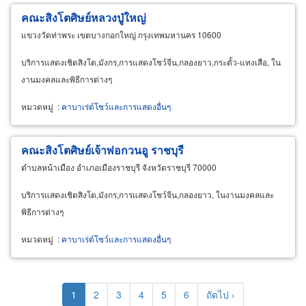
คณะสิงโตศิษย์หลวงปู่ใหญ่
แขวงวัดท่าพระ เขตบางกอกใหญ่ กรุงเทพมหานคร 10600
บริการแสดงเชิดสิงโต,มังกร,การแสดงโชว์จีน,กลองยาว,กระตั้ว-แทงเสือ, ใน
งานมงคลและพิธีการต่างๆ
หมวดหมู่
:
คาบาเร่ต์โชว์และการแสดงอื่นๆ
คณะสิงโตศิษย์เจ้าพ่อกวนอู ราชบุรี
ตำบลหน้าเมือง อำเภอเมืองราชบุรี จังหวัดราชบุรี 70000
บริการแสดงเชิดสิงโต,มังกร,การแสดงโชว์จีน,กลองยาว, ในงานมงคลและ
พิธีการต่างๆ
หมวดหมู่
:
คาบาเร่ต์โชว์และการแสดงอื่นๆ
Pagination
Current
1
Page
2
Page
3
Page
4
Page
5
Page
6
Next
ถัดไป ›