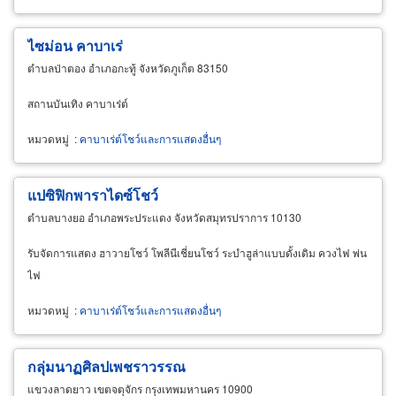
ไซม่อน คาบาเร่
ตำบลป่าตอง อำเภอกะทู้ จังหวัดภูเก็ต 83150
สถานบันเทิง คาบาเร่ต์
หมวดหมู่
:
คาบาเร่ต์โชว์และการแสดงอื่นๆ
แปซิฟิกพาราไดซ์โชว์
ตำบลบางยอ อำเภอพระประแดง จังหวัดสมุทรปราการ 10130
รับจัดการแสดง ฮาวายโชว์ โพลีนีเชี่ยนโชว์ ระบำฮูล่าแบบดั้งเดิม ควงไฟ พ่น
ไฟ
หมวดหมู่
:
คาบาเร่ต์โชว์และการแสดงอื่นๆ
กลุ่มนาฏศิลปเพชราวรรณ
แขวงลาดยาว เขตจตุจักร กรุงเทพมหานคร 10900