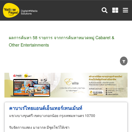
ข้าม
ไป
ยัง
เนื้อหา
หลัก
ผลการค้นหา 58 รายการ จากการค้นหาหมวดหมู่ Cabaret &
Other Entertainments
ขายส่ง
ขายปลีก
ผู้ผลิต
ตัวแทนจัดจำหน่าย
ผู้ส่งออก/นำเข้า
ธุรกิจบริการ
คาบาเร่ไทยแอนด์เอ็นเทอร์เทนเม้นท์
แขวงบางขุนศรี เขตบางกอกน้อย กรุงเทพมหานคร 10700
รับจัดการแสดง มายากล มีชุดโชว์ให้เช่า