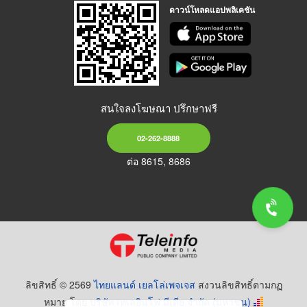
ดาวน์โหลดแอปพลิเคชัน
สนใจลงโฆษณา ปรึกษาฟรี
02-262-8888
ต่อ 8615, 8686
ลิขสิทธิ์ © 2569
ไทยแลนด์ เยลโล่เพจเจส
สงวนลิขสิทธิ์ตามกฏ
หมาย โดย
บริษัท เทเลอินโฟ มีเดีย จำกัด (มหาชน)