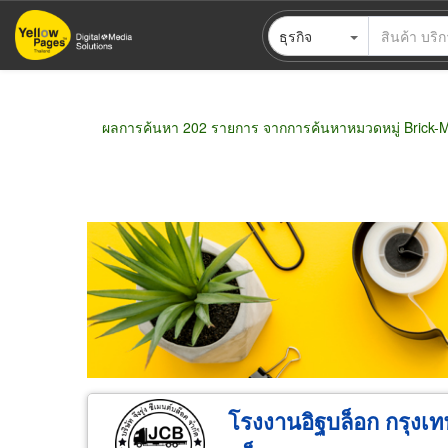
ข้าม
ธุรกิจ
ไป
ยัง
เนื้อหา
หลัก
ผลการค้นหา 202 รายการ จากการค้นหาหมวดหมู่ Brick-Ma
ขายส่ง
ขายปลีก
ผู้ผลิต
ตัวแทนจัดจำห
โรงงานอิฐบล็อก กรุงเทพ 