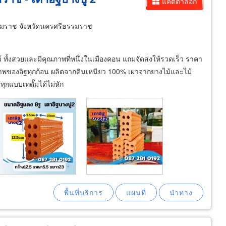
แคตตาล็อก
มราช จังหวัดนครศรีธรรมราช
ชว์ ทั้งสวยและมีคุณภาพที่หนึ่งในเมืองคอน แถมจัดส่งให้รวดเร็ว ราคา
ภาพของอิฐทุกก้อน ผลิตจากดินเหนียว 100% เผาจากยางไม้และไม้
ทุกแบบเทดั๊มได้ไม่หัก